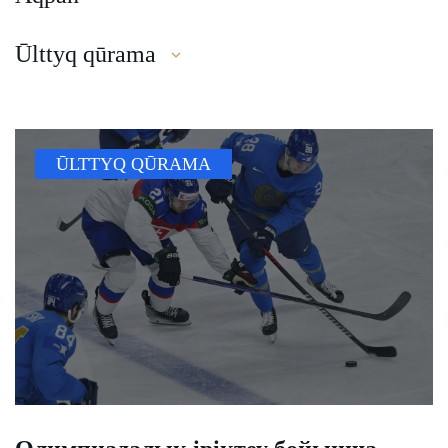
Ūlttyq qūrama
ŪLTTYQ QŪRAMA