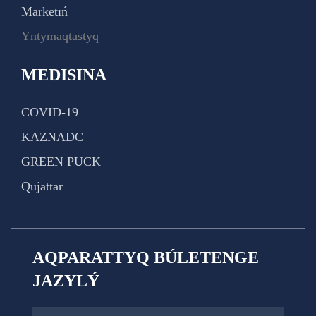
Marketıń
Yntymaqtastyq
MEDISINA
COVID-19
KAZNADC
GREEN PUCK
Qujattar
AQPARATTYQ BÚLETENGE
JAZYLÝ