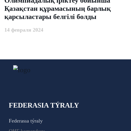
Олимпиадалық іріктеу бойынша
Қазақстан құрамасының барлық
қарсыластары белгілі болды
14 февраля 2024
FEDERASIA TÝRALY
Federasıa týraly
QHF komandasy