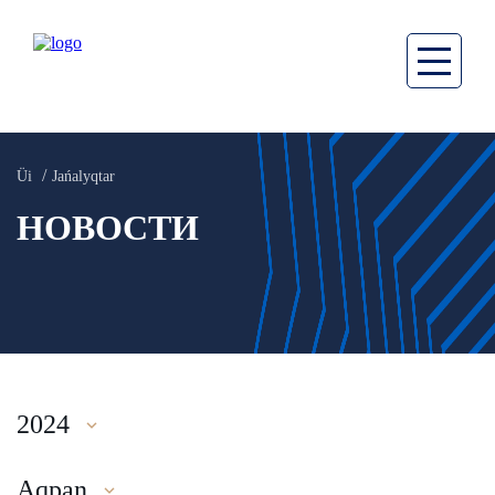
Üi
Jańalyqtar
НОВОСТИ
2024
Aqpan