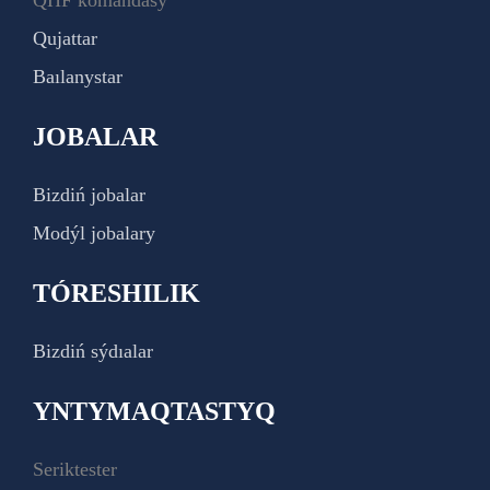
Qujattar
Baılanystar
JOBALAR
Bizdiń jobalar
Modýl jobalary
TÓRESHILIK
Bizdiń sýdıalar
YNTYMAQTASTYQ
Seriktester