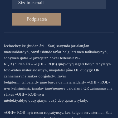
Podpısatsá
Icehockey.kz (budan ári – Saıt) saıtynda jarıalanǵan
materıaldardyń, onyń ishinde taýar belgileri men tańbalarynyń,
sonymen qatar «Qazaqstan hokeı federasıasy»
RQB (budan ári – «QHF» RQB) quqyqtyq ıegeri bolyp tabylatyn
foto-vıdeo materıaldardyń, maqalalar jáne t.b. quqyǵy QR
zańnamasyna sáıkes qorǵalady. Taýar
belgilerin, tańbalardy jáne basqa da materıaldardy «QHF» RQB-
nyń kelisiminsiz jarıalaý jáne/nemese paıdalaný QR zańnamasyna
sáıkes «QHF» RQB-nyń
ıntelektýaldyq quqyqtaryn buzý dep qarastyrylady.
«QHF» RQB-nyń resmı ruqsatynsyz kez kelgen servıstermen Saıt