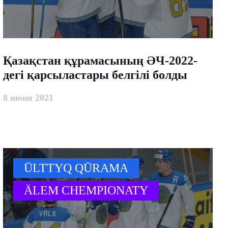
​Қазақстан құрамасының ӘЧ-2022-
дегі қарсыластары белгілі болды
8 июня 2021
ŪLTTYQ QŪRAMA
ÄLEM CHEMPIONATY