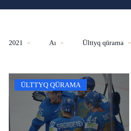
2021
Aı
Ūlttyq qūrama
ŪLTTYQ QŪRAMA