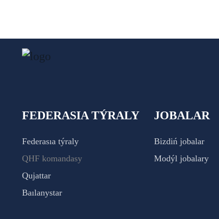
FEDERASIA TÝRALY
JOBALAR
Federasıa týraly
Bizdiń jobalar
QHF komandasy
Modýl jobalary
Qujattar
Baılanystar