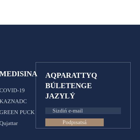
MEDISINA
AQPARATTYQ
BÚLETENGE
COVID-19
JAZYLÝ
KAZNADC
GREEN PUCK
Podpısatsá
Qujattar