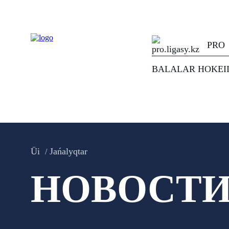
PRO
BALALAR HOKEI
Üi
Jańalyqtar
НОВОСТ