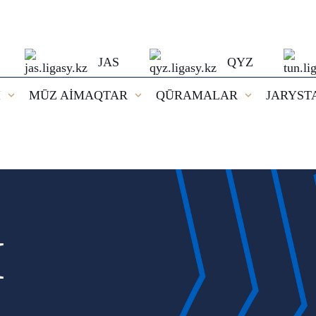
JAS
QYZ
I
MŪZ AİMAQTAR
QŪRAMALAR
JARYST
И