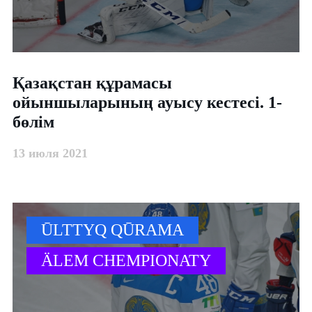
​Қазақстан құрамасы
ойыншыларының ауысу кестесі. 1-
бөлім
13 июля 2021
ŪLTTYQ QŪRAMA
ÄLEM CHEMPIONATY