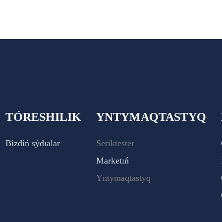
TÓRESHILIK
YNTYMAQTASTYQ
Bizdiń sýdıalar
Seriktester
Marketıń
Yntymaqtastyq