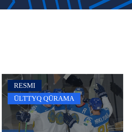
RESMI
ŪLTTYQ QŪRAMA