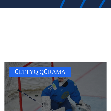
ŪLTTYQ QŪRAMA