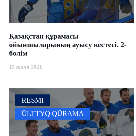
​Қазақстан құрамасы
ойыншыларының ауысу кестесі. 2-
бөлім
15 июля 2021
RESMI
ŪLTTYQ QŪRAMA