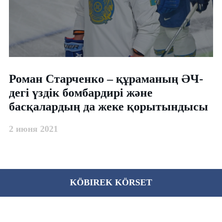
Роман Старченко – құраманың ӘЧ-
дегі үздік бомбардирі және
басқалардың да жеке қорытындысы
2 июня 2021
KÖBІREK KÖRSET