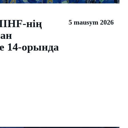
IIHF-нің
5 mausym 2026
ан
е 14-орында