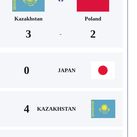
Kazakhstan
Poland
3
2
-
0
JAPAN
4
KAZAKHSTAN