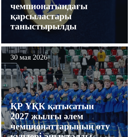
чемпионатындағы
тобының мат
қарсыластары
таныстырылды
Дюссельдорф
өтеді
30 мая 2026
ҚР ҰҚК қатысатын
2027 жылғы әлем
чемпионаттарының өту
күндері анықталды