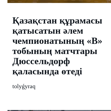
Қазақстан құрамасы
қатысатын әлем
чемпионатының «В»
тобының матчтары
Дюссельдорф
қаласында өтеді
tolyǵyraq