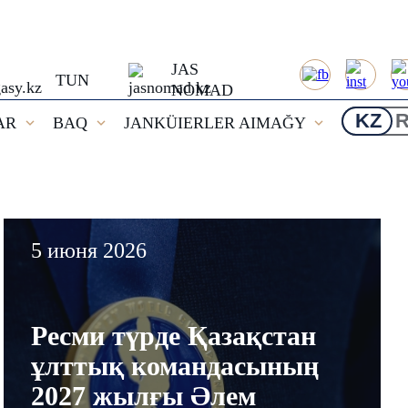
JAS
TUN
NOMAD
KZ
AR
BAQ
JANKÜIERLER AIMAĞY
Қазақстан құ
5 июня 2026
қатысатын әл
Ресми түрде Қазақстан
ұлттық командасының
чемпионатын
2027 жылғы Әлем