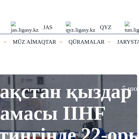
JAS
QYZ
I
MŪZ AİMAQTAR
QŪRAMALAR
JARYST
ыздар
5 июня 2026
0
/
0
HF
 22-орында