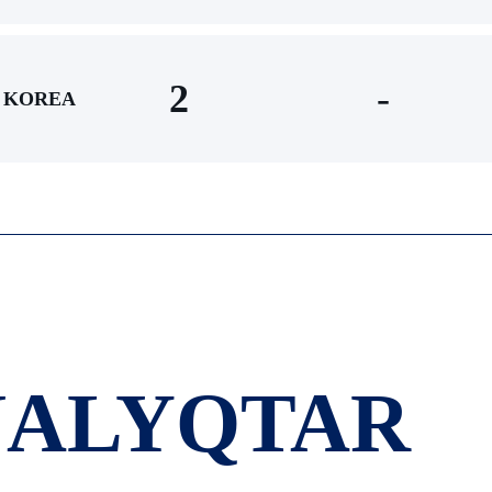
2
-
KOREA
ŃALYQTAR