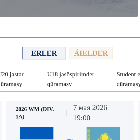
ERLER
ÁIELDER
U20 jastar
U18 jasöspіrіmder
Student e
qūramasy
qūramasy
qūramas
7 мая 2026
2026 WM (DIV.
1А)
19:00
vs