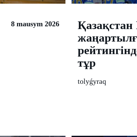
Қазақстан 
8 mausym 2026
жаңартылғ
рейтингінд
тұр
tolyǵyraq