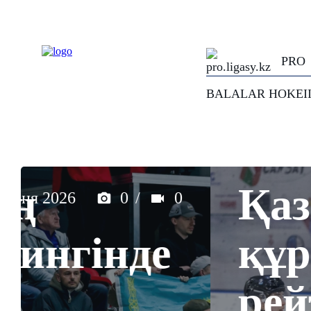
PRO
BALALAR HOKEI
Қазақстан қ
құрамасы II
рейтингінде