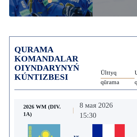
QURAMA
KOMANDALAR
OIYNDARYNYŃ
Ūlttyq
KÚNTIZBESI
qūrama
8 мая 2026
2026 WM (DIV.
1А)
15:30
vs