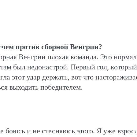
тчем против сборной Венгрии?
сборная Венгрии плохая команда. Это норма
 там был недонастрой. Первый гол, которы
огла этот удар держать, вот что насторажива
ься выходить победителем.
не боюсь и не стесняюсь этого. Я уже взрос