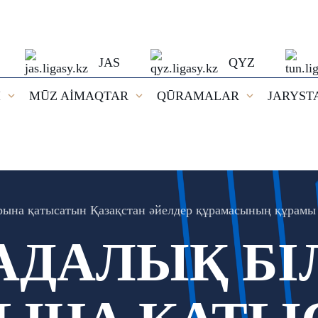
JAS
QYZ
I
MŪZ AİMAQTAR
QŪRAMALAR
JARYST
арына қатысатын Қазақстан әйелдер құрамасының құрамы 
АДАЛЫҚ БІЛ