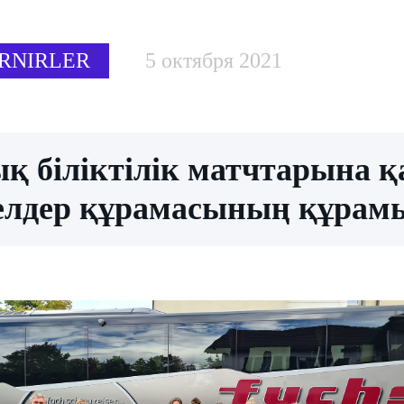
RNIRLER
5 октября 2021
қ біліктілік матчтарына 
елдер құрамасының құрамы