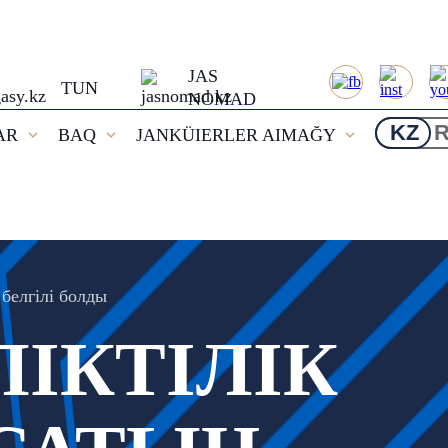
JAS
TUN
NOMAD
KZ
AR
BAQ
JANKÜIERLER AIMAĞY
белгілі болды
ІКТІЛІК