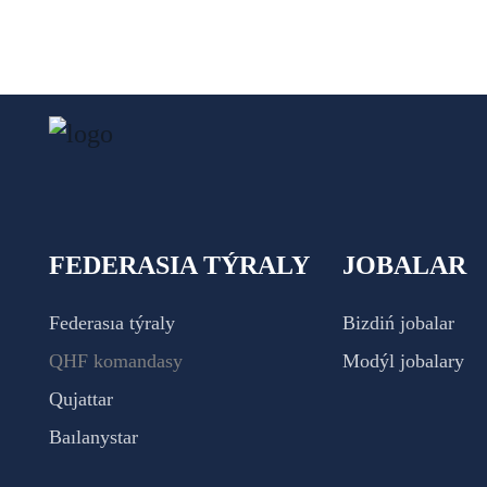
FEDERASIA TÝRALY
JOBALAR
Federasıa týraly
Bizdiń jobalar
QHF komandasy
Modýl jobalary
Qujattar
Baılanystar