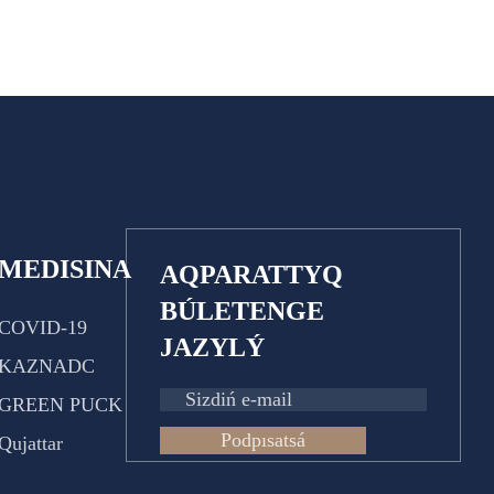
MEDISINA
AQPARATTYQ
BÚLETENGE
COVID-19
JAZYLÝ
KAZNADC
GREEN PUCK
Podpısatsá
Qujattar