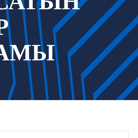
САТЫН
Р
РАМЫ