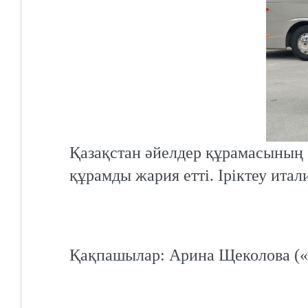
Қазақстан әйелдер құрамасының 
құрамды жария етті. Іріктеу ита
Қақпашылар: Арина Щеколова («А