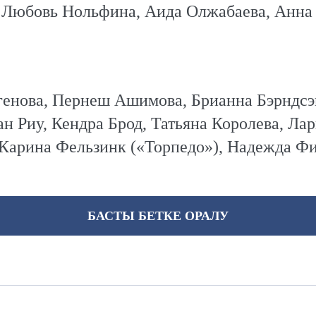
 Любовь Нольфина, Аида Олжабаева, Анна 
нова, Пернеш Ашимова, Брианна Бэрндсэн
н Риу, Кендра Брод, Татьяна Королева, Ла
Карина Фельзинк («Торпедо»), Надежда Фи
БАСТЫ БЕТКЕ ОРАЛУ