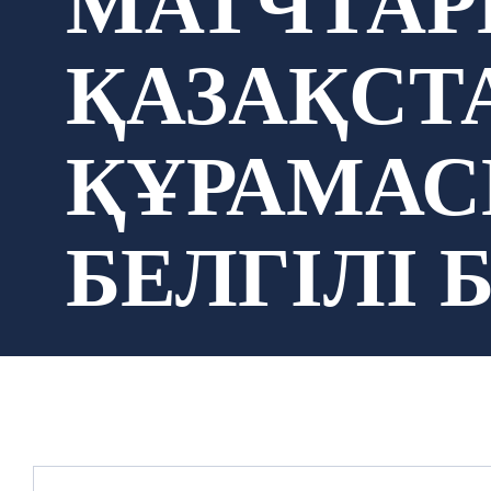
МАТЧТАР
ҚАЗАҚСТ
ҚҰРАМА
БЕЛГІЛІ 