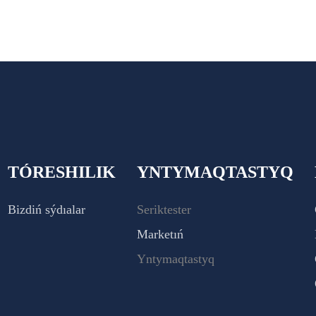
TÓRESHILIK
YNTYMAQTASTYQ
Bizdiń sýdıalar
Seriktester
Marketıń
Yntymaqtastyq