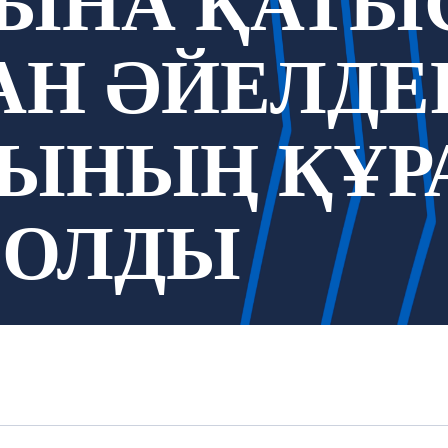
ЫНА ҚАТЫ
АН ӘЙЕЛДЕ
СЫНЫҢ ҚҰ
БОЛДЫ