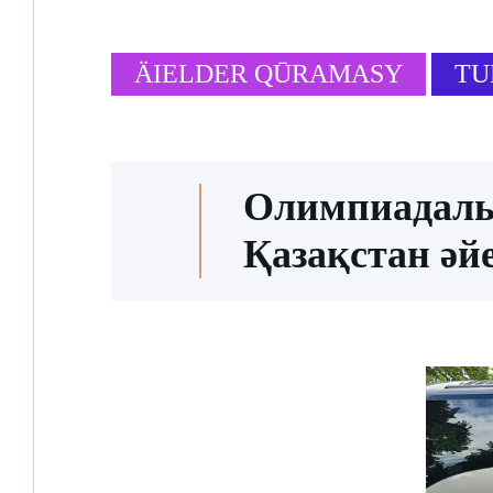
ÄIELDER QŪRAMASY
TU
​Олимпиадалы
Қазақстан әй