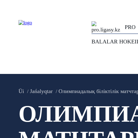
PRO
BALALAR HOKEI
Üi
Jańalyqtar
​Олимпиадалық біліктілік матчт
​ОЛИМПИ