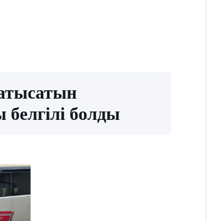
қатысатын
 белгілі болды