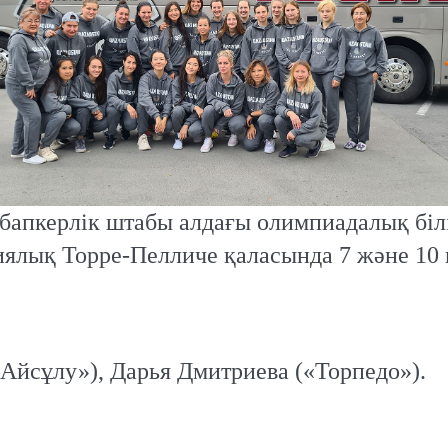
бапкерлік штабы алдағы олимпиадалық білі
лиялық Торре-Пелличе қаласында 7 және 10 
йсұлу»), Дарья Дмитриева («Торпедо»).