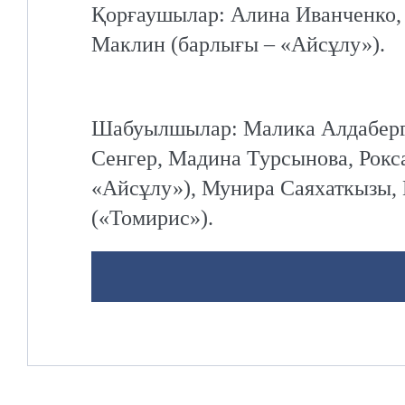
Қорғаушылар: Алина Иванченко,
Маклин (барлығы – «Айсұлу»).
Шабуылшылар: Малика Алдаберге
Сенгер, Мадина Турсынова, Рокса
«Айсұлу»), Мунира Саяхаткызы, 
(«Томирис»).