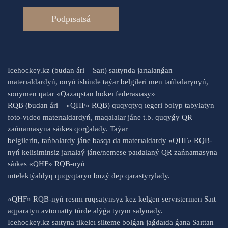
Podpısatsá
Icehockey.kz (budan ári – Saıt) saıtynda jarıalanǵan
materıaldardyń, onyń ishinde taýar belgileri men tańbalarynyń,
sonymen qatar «Qazaqstan hokeı federasıasy»
RQB (budan ári – «QHF» RQB) quqyqtyq ıegeri bolyp tabylatyn
foto-vıdeo materıaldardyń, maqalalar jáne t.b. quqyǵy QR
zańnamasyna sáıkes qorǵalady. Taýar
belgilerin, tańbalardy jáne basqa da materıaldardy «QHF» RQB-
nyń kelisiminsiz jarıalaý jáne/nemese paıdalaný QR zańnamasyna
sáıkes «QHF» RQB-nyń
ıntelektýaldyq quqyqtaryn buzý dep qarastyrylady.
«QHF» RQB-nyń resmı ruqsatynsyz kez kelgen servıstermen Saıt
aqparatyn avtomatty túrde alýǵa tyıym salynady.
Icehockey.kz saıtyna tikeleı silteme bolǵan jaǵdaıda ǵana Saıttan