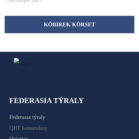
7 октября 2021
KÖBІREK KÖRSET
FEDERASIA TÝRALY
Federasıa týraly
QHF komandasy
Qujattar