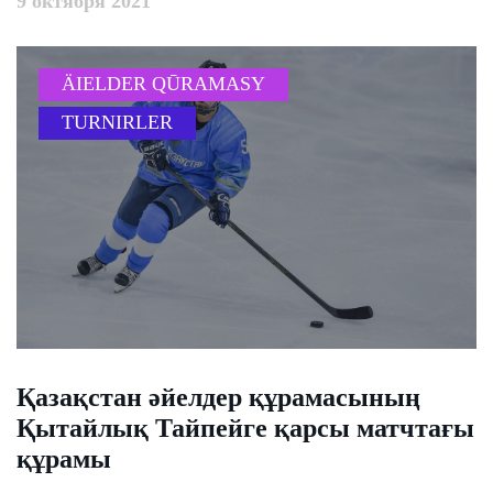
9 октября 2021
ÄIELDER QŪRAMASY
TURNIRLER
Қазақстан әйелдер құрамасының
Қытайлық Тайпейге қарсы матчтағы
құрамы