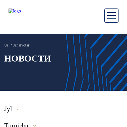
Üi
Jańalyqtar
НОВОСТИ
Jyl
Turnirler