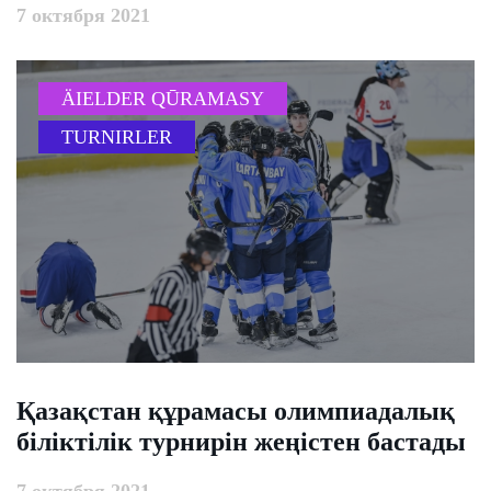
7 октября 2021
ÄIELDER QŪRAMASY
TURNIRLER
​Қазақстан құрамасы олимпиадалық
біліктілік турнирін жеңістен бастады