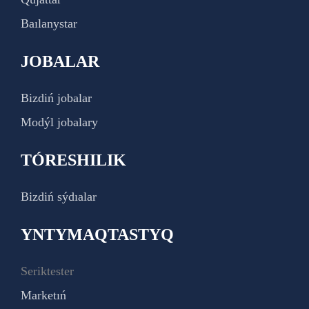
Baılanystar
JOBALAR
Bizdiń jobalar
Modýl jobalary
TÓRESHILIK
Bizdiń sýdıalar
YNTYMAQTASTYQ
Seriktester
Marketıń