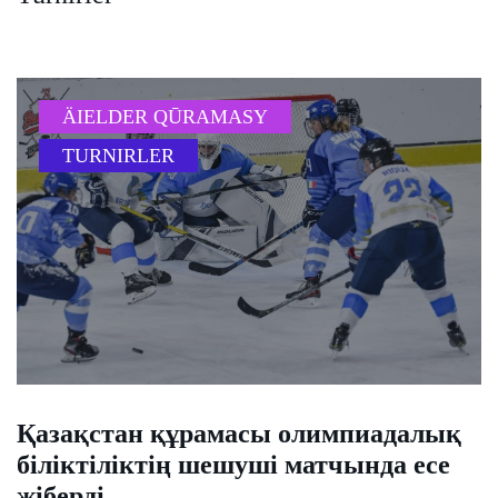
ÄIELDER QŪRAMASY
TURNIRLER
​Қазақстан құрамасы олимпиадалық
біліктіліктің шешуші матчында есе
жіберді