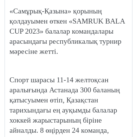
«Самұрық-Қазына» қорының
қолдауымен өткен «SAMRUK BALA
CUP 2023» балалар командалары
арасындағы республикалық турнир
мәресіне жетті.
Спорт шарасы 11-14 желтоқсан
аралығында Астанада 300 баланың
қатысуымен өтіп, Қазақстан
тарихындағы ең ауқымды балалар
хоккей жарыстарының біріне
айналды. 8 өңірден 24 команда,