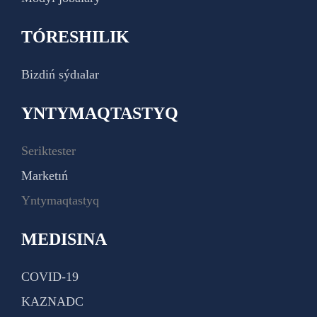
TÓRESHILIK
Bizdiń sýdıalar
YNTYMAQTASTYQ
Seriktester
Marketıń
Yntymaqtastyq
MEDISINA
COVID-19
KAZNADC