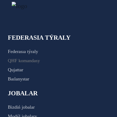
FEDERASIA TÝRALY
Federasıa týraly
QHF komandasy
Qujattar
Baılanystar
JOBALAR
Bizdiń jobalar
Modýl jobalary