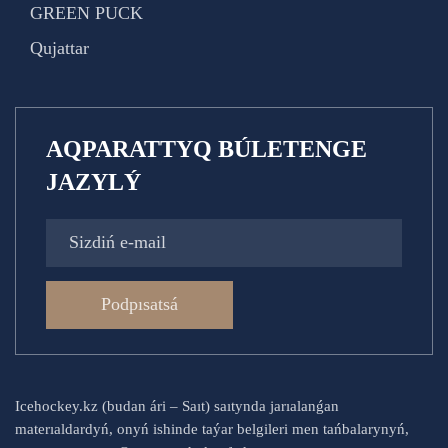
GREEN PUCK
Qujattar
AQPARATTYQ BÚLETENGE
JAZYLÝ
Podpısatsá
Icehockey.kz (budan ári – Saıt) saıtynda jarıalanǵan
materıaldardyń, onyń ishinde taýar belgileri men tańbalarynyń,