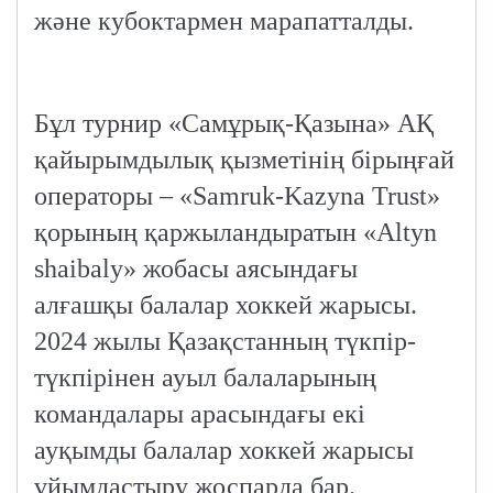
және кубоктармен марапатталды.
Бұл турнир «Самұрық-Қазына» АҚ
қайырымдылық қызметінің бірыңғай
операторы – «Samruk-Kazyna Trust»
қорының қаржыландыратын «Altyn
shaibaly» жобасы аясындағы
алғашқы балалар хоккей жарысы.
2024 жылы Қазақстанның түкпір-
түкпірінен ауыл балаларының
командалары арасындағы екі
ауқымды балалар хоккей жарысы
ұйымдастыру жоспарда бар.