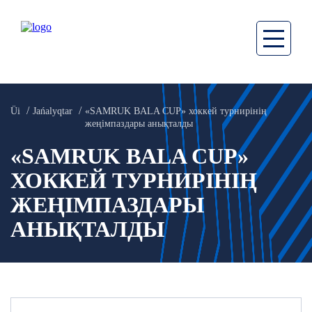
Üi
Jańalyqtar
«SAMRUK BALA CUP» хоккей турнирінің
жеңімпаздары анықталды
«SAMRUK BALA CUP»
ХОККЕЙ ТУРНИРІНІҢ
ЖЕҢІМПАЗДАРЫ
АНЫҚТАЛДЫ