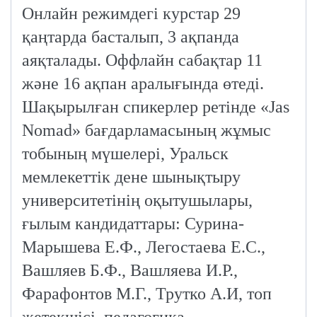
Онлайн режимдегі курстар 29
қаңтарда басталып, 3 ақпанда
аяқталады. Оффлайн сабақтар 11
және 16 ақпан аралығында өтеді.
Шақырылған спикерлер ретінде «Jas
Nomad» бағдарламасының жұмыс
тобының мүшелері, Уральск
мемлекеттік дене шынықтыру
университетінің оқытушылары,
ғылым кандидаттары: Сурина-
Марышева Е.Ф., Легостаева Е.С.,
Вашляев Б.Ф., Вашляева И.Р.,
Фарафонтов М.Г., Трутко А.И, топ
жетекшісі, педагогика