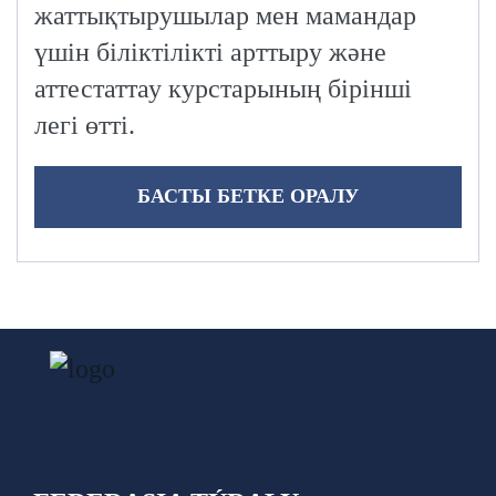
жаттықтырушылар мен мамандар
үшін біліктілікті арттыру және
аттестаттау курстарының бірінші
легі өтті.
БАСТЫ БЕТКЕ ОРАЛУ