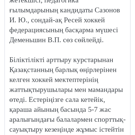
ғылымдарының кандидаты Сазонов
И. Ю., сондай-ақ Ресей хоккей
федерациясының басқарма мүшесі
Деменьшин В.П. сөз сөйлейді.
Біліктілікті арттыру курстарынан
Қазақстанның барлық өңірлерінен
келген хоккей мектептерінің
жаттықтырушылары мен мамандары
өтеді. Естеріңізге сала кетейік,
қараша айының басында 5-7 жас
аралығындағы балалармен спорттық-
сауықтыру кезеңінде жұмыс істейтін