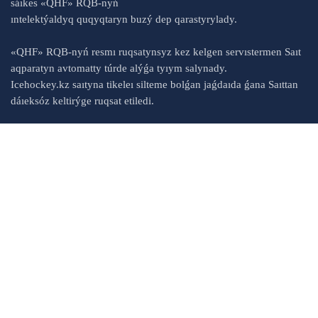
sáıkes «QHF» RQB-nyń
ıntelektýaldyq quqyqtaryn buzý dep qarastyrylady.
«QHF» RQB-nyń resmı ruqsatynsyz kez kelgen servıstermen Saıt
aqparatyn avtomatty túrde alýǵa tyıym salynady.
Icehockey.kz saıtyna tikeleı silteme bolǵan jaǵdaıda ǵana Saıttan
dáıeksóz keltirýge ruqsat etiledi.