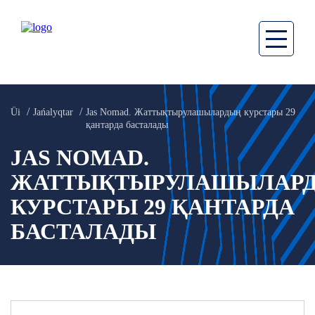
Üi
Jańalyqtar
Jas Nomad. Жаттықтырулашылардың курстары 29
қантарда басталады
JAS NOMAD.
ЖАТТЫҚТЫРУЛАШЫЛАР
КУРСТАРЫ 29 ҚАНТАРДА
БАСТАЛАДЫ