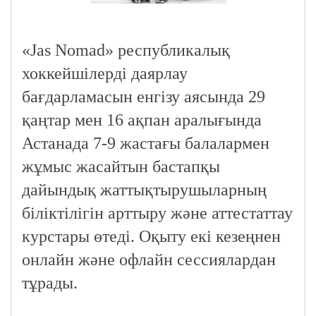
«Jas Nomad» республикалық
хоккейшілерді даярлау
бағдарламасын енгізу аясында 29
қаңтар мен 16 ақпан аралығында
Астанада 7-9 жастағы балалармен
жұмыс жасайтын бастапқы
дайындық жаттықтырушыларның
біліктілігін арттыру және аттестаттау
курстары өтеді. Оқыту екі кезеңнен
онлайн және офлайн сессиялардан
тұрады.