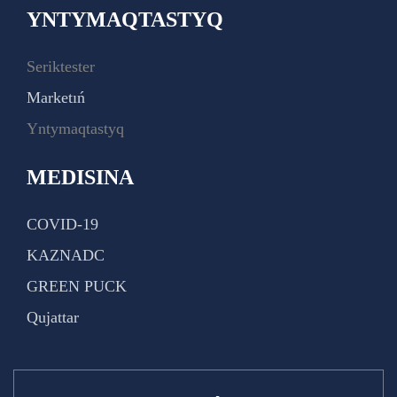
YNTYMAQTASTYQ
Seriktester
Marketıń
Yntymaqtastyq
MEDISINA
COVID-19
KAZNADC
GREEN PUCK
Qujattar