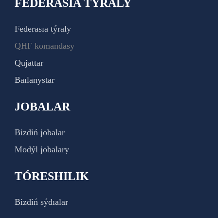
FEDERASIA TÝRALY
Federasıa týraly
QHF komandasy
Qujattar
Baılanystar
JOBALAR
Bizdiń jobalar
Modýl jobalary
TÓRESHILIK
Bizdiń sýdıalar