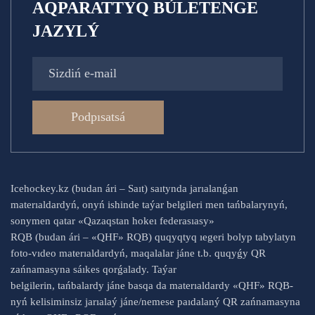
AQPARATTYQ BÚLETENGE
JAZYLÝ
Podpısatsá
Icehockey.kz (budan ári – Saıt) saıtynda jarıalanǵan
materıaldardyń, onyń ishinde taýar belgileri men tańbalarynyń,
sonymen qatar «Qazaqstan hokeı federasıasy»
RQB (budan ári – «QHF» RQB) quqyqtyq ıegeri bolyp tabylatyn
foto-vıdeo materıaldardyń, maqalalar jáne t.b. quqyǵy QR
zańnamasyna sáıkes qorǵalady. Taýar
belgilerin, tańbalardy jáne basqa da materıaldardy «QHF» RQB-
nyń kelisiminsiz jarıalaý jáne/nemese paıdalaný QR zańnamasyna