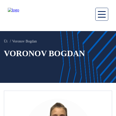
Üi
Voronov Bogdan
VORONOV BOGDAN