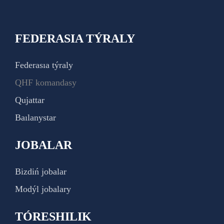
FEDERASIA TÝRALY
Federasıa týraly
QHF komandasy
Qujattar
Baılanystar
JOBALAR
Bizdiń jobalar
Modýl jobalary
TÓRESHILIK