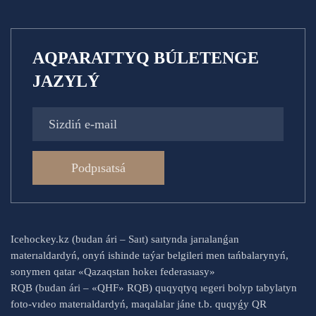
AQPARATTYQ BÚLETENGE
JAZYLÝ
Podpısatsá
Icehockey.kz (budan ári – Saıt) saıtynda jarıalanǵan
materıaldardyń, onyń ishinde taýar belgileri men tańbalarynyń,
sonymen qatar «Qazaqstan hokeı federasıasy»
RQB (budan ári – «QHF» RQB) quqyqtyq ıegeri bolyp tabylatyn
foto-vıdeo materıaldardyń, maqalalar jáne t.b. quqyǵy QR