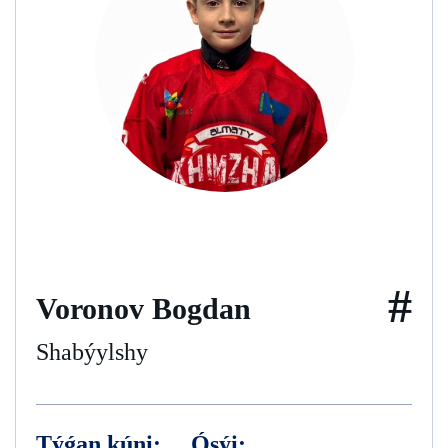
#
Voronov Bogdan
Shabýylshy
Týǵan kúni:
Ósýi: