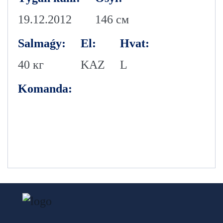
19.12.2012
146 см
Salmaǵy:
El:
Hvat:
40 кг
KAZ
L
Komanda: