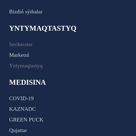
Bizdiń sýdıalar
YNTYMAQTASTYQ
Seriktester
Marketıń
Yntymaqtastyq
MEDISINA
COVID-19
KAZNADC
GREEN PUCK
Qujattar