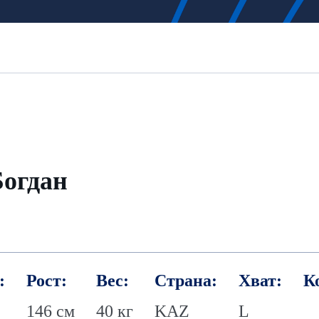
Богдан
:
Рост:
Вес:
Страна:
Хват:
К
146 см
40 кг
KAZ
L