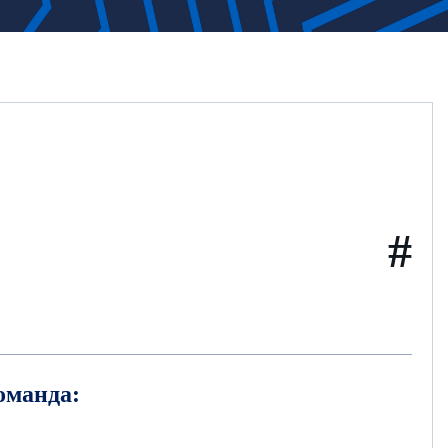
#
оманда: