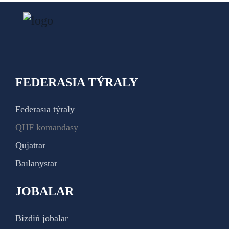
FEDERASIA TÝRALY
Federasıa týraly
QHF komandasy
Qujattar
Baılanystar
JOBALAR
Bizdiń jobalar