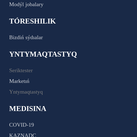
Modýl jobalary
TÓRESHILIK
Bizdiń sýdıalar
YNTYMAQTASTYQ
Seriktester
Marketıń
Yntymaqtastyq
MEDISINA
COVID-19
KAZNADC