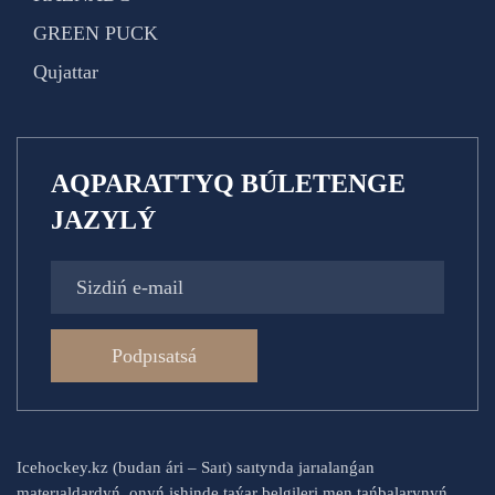
GREEN PUCK
Qujattar
AQPARATTYQ BÚLETENGE
JAZYLÝ
Podpısatsá
Icehockey.kz (budan ári – Saıt) saıtynda jarıalanǵan
materıaldardyń, onyń ishinde taýar belgileri men tańbalarynyń,