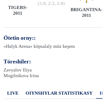
(2:0, 2:2, 2:0)
TIGERS-
BRIGANTINA-
2011
2011
Ótetin orny::
«Halyk Arena» köpsalaly mūz keşenı
Tóreshiler:
Zavyalov Iliya
Mogilnikova Irina
LIVE
OIYNSHYLAR STATISTIKASY
H