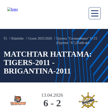
Üi
Kúntizbe
Сезон 2025/2026
Группа "Сильнейшие" U-15
(Группа "А"),Плей-аут
MATCHTAR HATTAMA:
TIGERS-2011 -
BRIGANTINA-2011
13.04.2026
6
-
2