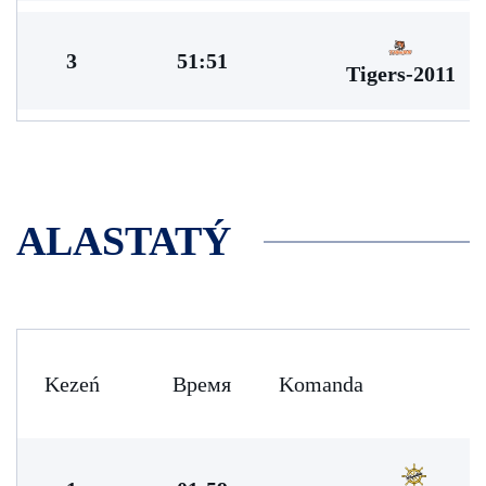
3
51:51
Tigers-2011
ALASTATÝ
Kezeń
Время
Komanda