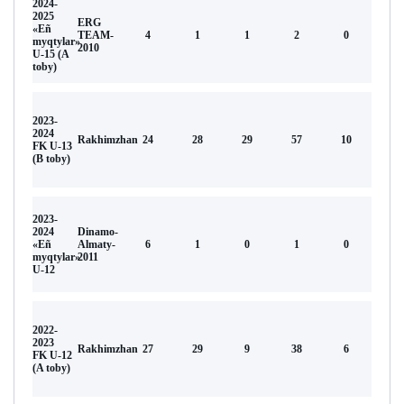
2024-
2025
ERG
«Eñ
TEAM-
4
1
1
2
0
myqtylar»
2010
U-15 (A
toby)
2023-
2024
Rakhimzhan
24
28
29
57
10
FK U-13
(В toby)
2023-
2024
Dinamo-
«Eñ
Almaty-
6
1
0
1
0
myqtylar»
2011
U-12
2022-
2023
Rakhimzhan
27
29
9
38
6
FK U-12
(A toby)