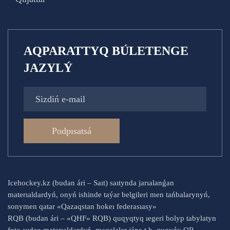
AQPARATTYQ BÚLETENGE
JAZYLÝ
Podpısatsá
Icehockey.kz (budan ári – Saıt) saıtynda jarıalanǵan
materıaldardyń, onyń ishinde taýar belgileri men tańbalarynyń,
sonymen qatar «Qazaqstan hokeı federasıasy»
RQB (budan ári – «QHF» RQB) quqyqtyq ıegeri bolyp tabylatyn