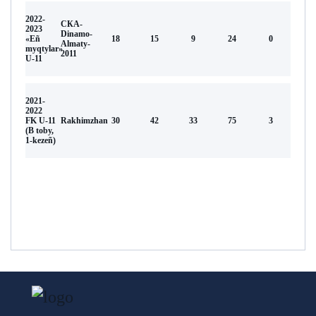
2022-
СКА-
2023
Dinamo-
«Eñ
18
15
9
24
0
Almaty-
myqtylar»
2011
U-11
2021-
2022
FK U-11
Rakhimzhan
30
42
33
75
3
(В toby,
1-kezeñ)