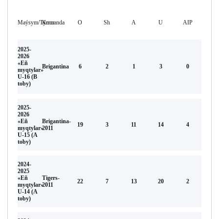
Maýsym/Týrnır
Komanda
O
Sh
А
U
AIP
2025-
2026
«Eñ
Brigantina
6
2
1
3
0
myqtylar»
U-16 (В
toby)
2025-
2026
«Eñ
Brigantina-
19
3
11
14
4
myqtylar»
2011
U-15 (A
toby)
2024-
2025
«Eñ
Tigers-
22
7
13
20
2
myqtylar»
2011
U-14 (A
toby)