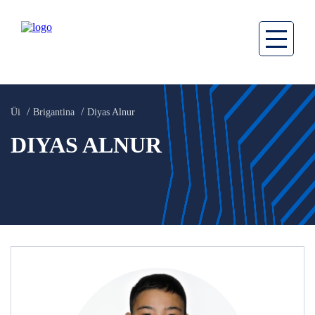
Üi
Brigantina
Diyas Alnur
DIYAS ALNUR