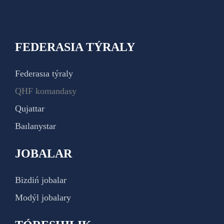
FEDERASIA TÝRALY
Federasıa týraly
QHF komandasy
Qujattar
Baılanystar
JOBALAR
Bizdiń jobalar
Modýl jobalary