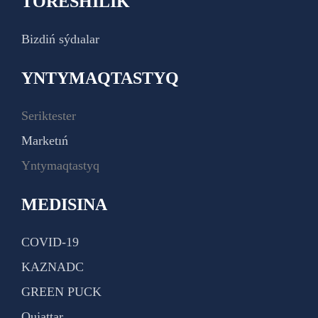
TÓRESHILIK
Bizdiń sýdıalar
YNTYMAQTASTYQ
Seriktester
Marketıń
Yntymaqtastyq
MEDISINA
COVID-19
KAZNADC
GREEN PUCK
Qujattar