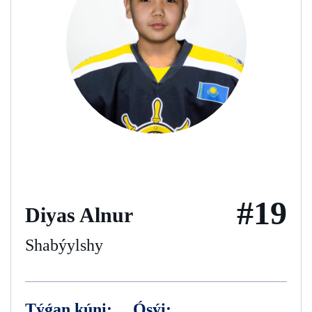
#19
Diyas Alnur
Shabýylshy
Týǵan kúni:
Ósýi: