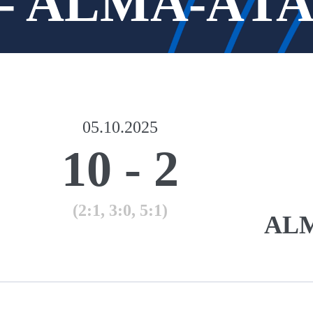
- ALMA-АTA-
05.10.2025
10
-
2
(2:1, 3:0, 5:1)
ALM