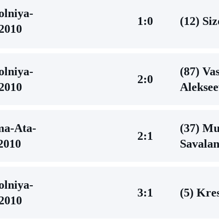
lniya-
1:0
(12) Si
2010
lniya-
(87) Va
2:0
2010
Aleksee
ma-Аta-
(37) M
2:1
2010
Savala
lniya-
3:1
(5) Kres
2010