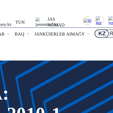
JAS
TUN
NOMAD
KZ
AR
BAQ
JANKÜIERLER AIMAĞY
: