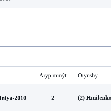
Aıyp mınýt
Oıynshy
2
(2) Hmilenk
niya-2010