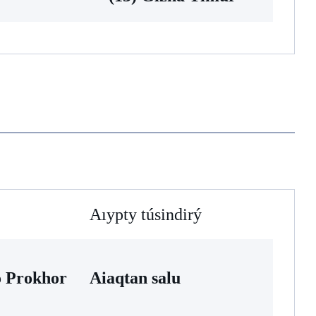
Aıypty túsindirý
o Prokhor
Aiaqtan salu