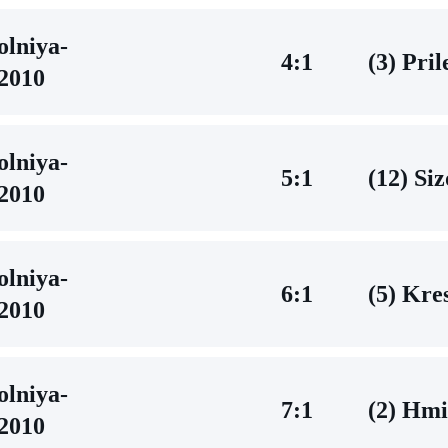
lniya-
4:1
(3) Pril
2010
lniya-
5:1
(12) Si
2010
lniya-
6:1
(5) Kres
2010
lniya-
7:1
(2) Hm
2010