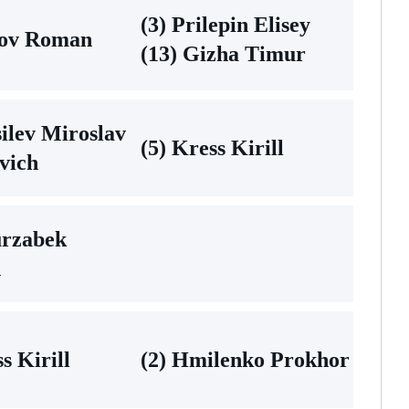
(3) Prilepin Elisey
zov Roman
(13) Gizha Timur
silev Miroslav
(5) Kress Kirill
vich
urzabek
n
s Kirill
(2) Hmilenko Prokhor