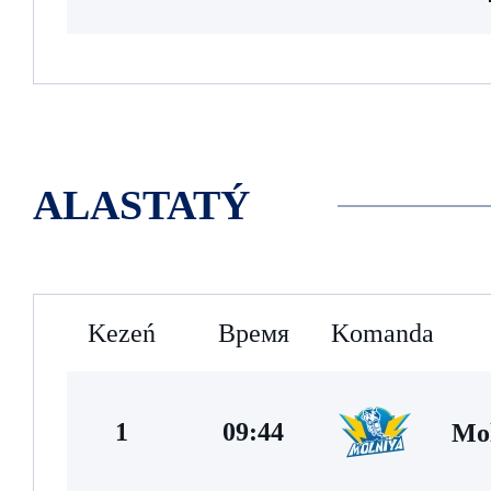
ALASTATÝ
Kezeń
Время
Komanda
1
09:44
Mol