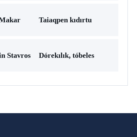
 Mаkar
Taiaqpen kıdırtu
in Stavros
Dórekılık, tóbeles