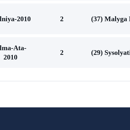
niya-2010
2
(37) Malyga
lma-Аta-
2
(29) Sysolyat
2010