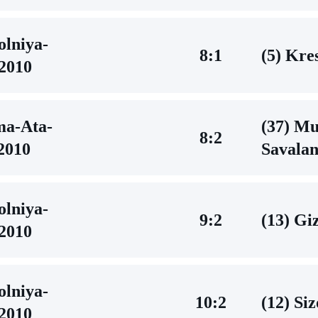
lniya-
8:1
(5) Kres
2010
ma-Аta-
(37) M
8:2
2010
Savala
lniya-
9:2
(13) Gi
2010
lniya-
10:2
(12) Si
2010