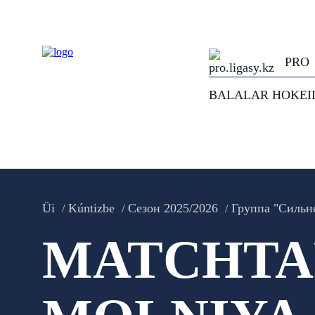
PRO
BALALAR HOKEI
Üi
Kúntizbe
Сезон 2025/2026
Группа "Сильн
MATCHTA