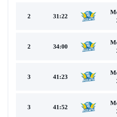
Mo
2
31:22
Mo
2
34:00
Mo
3
41:23
Mo
3
41:52