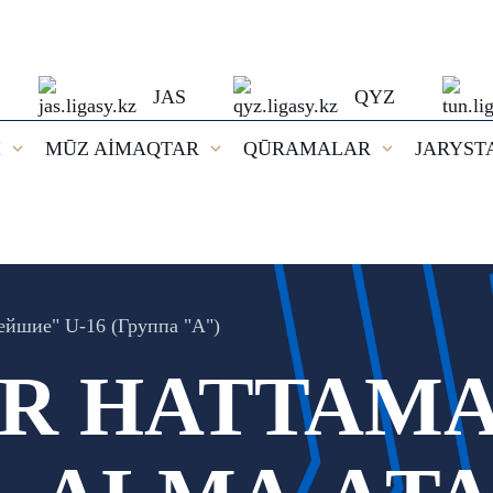
JAS
QYZ
I
MŪZ AİMAQTAR
QŪRAMALAR
JARYST
ейшие" U-16 (Группа "А")
R HATTAMA