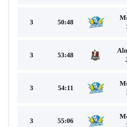
Mo
3
50:48
Al
3
53:48
Mo
3
54:11
Mo
3
55:06