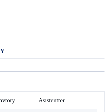
HY
avtory
Asıstentter