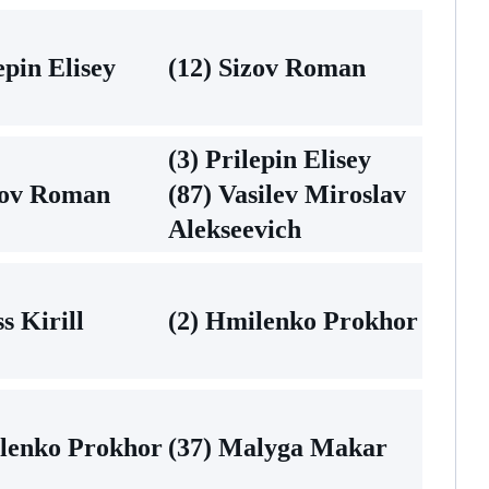
epin Elisey
(12) Sizov Roman
(3) Prilepin Elisey
zov Roman
(87) Vasilev Miroslav
Alekseevich
s Kirill
(2) Hmilenko Prokhor
ilenko Prokhor
(37) Malyga Mаkar