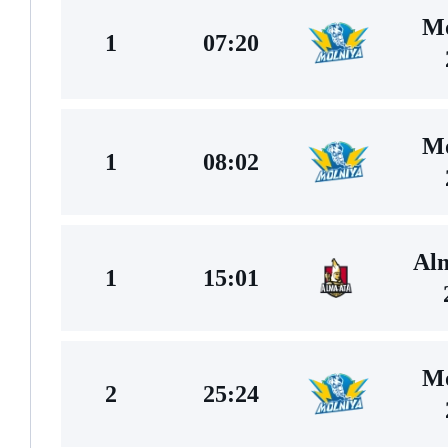
Mo
1
07:20
Mo
1
08:02
Al
1
15:01
Mo
2
25:24