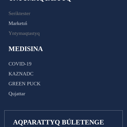
Seriktester
Marketıń
Yntymaqtastyq
MEDISINA
COVID-19
KAZNADC
GREEN PUCK
Qujattar
AQPARATTYQ BÚLETENGE