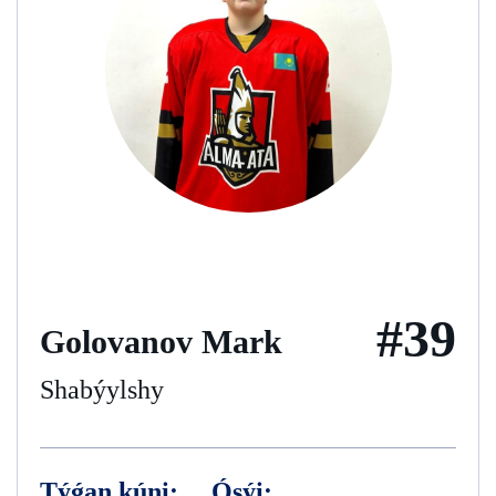
#39
Golovanov Mark
Shabýylshy
Týǵan kúni:
Ósýi: