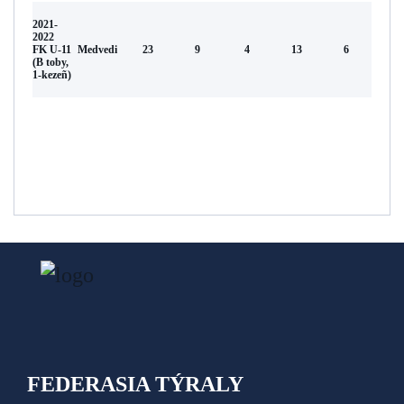
2021-
2022
FK U-11
Medvedi
23
9
4
13
6
(В toby,
1-kezeñ)
FEDERASIA TÝRALY