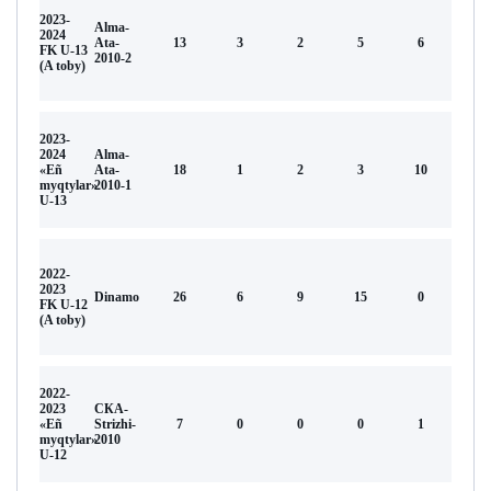
2023-
Alma-
2024
Аta-
13
3
2
5
6
FK U-13
2010-2
(A toby)
2023-
2024
Alma-
«Eñ
Аta-
18
1
2
3
10
myqtylar»
2010-1
U-13
2022-
2023
Dinamo
26
6
9
15
0
FK U-12
(A toby)
2022-
2023
СКА-
«Eñ
Strizhi-
7
0
0
0
1
myqtylar»
2010
U-12