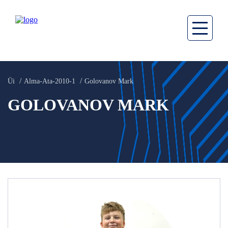
Üi
Alma-Аta-2010-1
Golovanov Mark
GOLOVANOV MARK