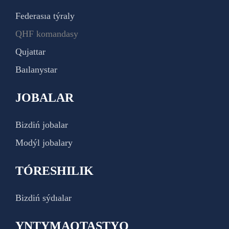
Federasıa týraly
QHF komandasy
Qujattar
Baılanystar
JOBALAR
Bizdiń jobalar
Modýl jobalary
TÓRESHILIK
Bizdiń sýdıalar
YNTYMAQTASTYQ