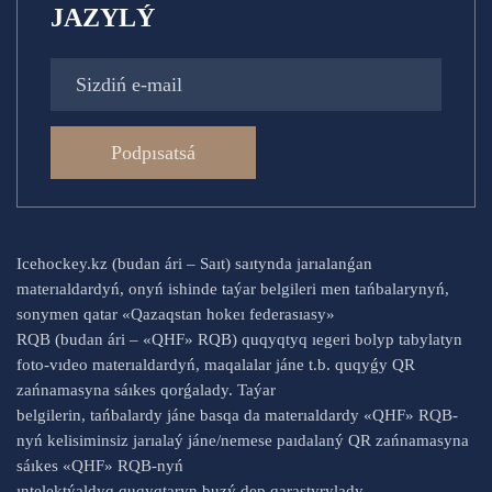
JAZYLÝ
Podpısatsá
Icehockey.kz (budan ári – Saıt) saıtynda jarıalanǵan
materıaldardyń, onyń ishinde taýar belgileri men tańbalarynyń,
sonymen qatar «Qazaqstan hokeı federasıasy»
RQB (budan ári – «QHF» RQB) quqyqtyq ıegeri bolyp tabylatyn
foto-vıdeo materıaldardyń, maqalalar jáne t.b. quqyǵy QR
zańnamasyna sáıkes qorǵalady. Taýar
belgilerin, tańbalardy jáne basqa da materıaldardy «QHF» RQB-
nyń kelisiminsiz jarıalaý jáne/nemese paıdalaný QR zańnamasyna
sáıkes «QHF» RQB-nyń
ıntelektýaldyq quqyqtaryn buzý dep qarastyrylady.