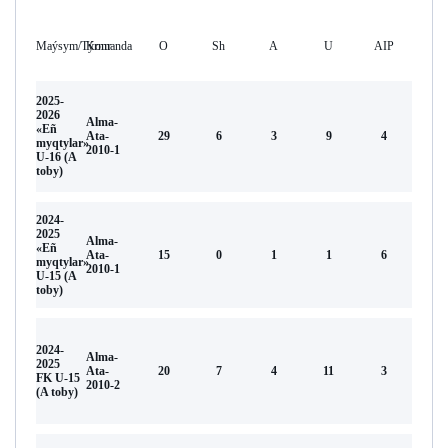
Maýsym/Týrnır
Komanda
O
Sh
А
U
AIP
2025-
2026
Alma-
«Eñ
Аta-
29
6
3
9
4
myqtylar»
2010-1
U-16 (А
toby)
2024-
2025
Alma-
«Eñ
Аta-
15
0
1
1
6
myqtylar»
2010-1
U-15 (A
toby)
2024-
Alma-
2025
Аta-
20
7
4
11
3
FK U-15
2010-2
(A toby)