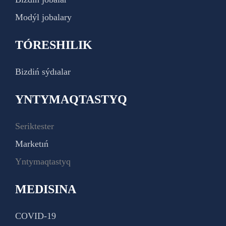
Modýl jobalary
TÓRESHILIK
Bizdiń sýdıalar
YNTYMAQTASTYQ
Seriktester
Marketıń
Yntymaqtastyq
MEDISINA
COVID-19