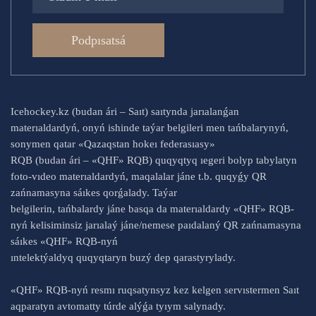
Podpısatsá
Icehockey.kz (budan ári – Saıt) saıtynda jarıalanǵan
materıaldardyń, onyń ishinde taýar belgileri men tańbalarynyń,
sonymen qatar «Qazaqstan hokeı federasıasy»
RQB (budan ári – «QHF» RQB) quqyqtyq ıegeri bolyp tabylatyn
foto-vıdeo materıaldardyń, maqalalar jáne t.b. quqyǵy QR
zańnamasyna sáıkes qorǵalady. Taýar
belgilerin, tańbalardy jáne basqa da materıaldardy «QHF» RQB-
nyń kelisiminsiz jarıalaý jáne/nemese paıdalaný QR zańnamasyna
sáıkes «QHF» RQB-nyń
ıntelektýaldyq quqyqtaryn buzý dep qarastyrylady.
«QHF» RQB-nyń resmı ruqsatynsyz kez kelgen servıstermen Saıt
aqparatyn avtomatty túrde alýǵa tyıym salynady.