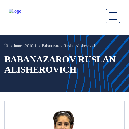
Üi
Junost-2010-1
Babanazarov Ruslan Alisherovich
BABANAZAROV RUSLAN
ALISHEROVICH