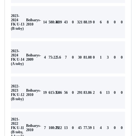
2023-
2024
Beibarys-
14
588:30
4.39
43
0
321
88.19
0
6
8
0
0
FK U-13
2010
(В toby)
2023-
2024
Beibarys-
4
75:22
5.6
7
0
30
81.08
0
1
3
0
0
FK U-14
2009
(A toby)
2022-
2023
Beibarys-
19
615:33
5.46
56
0
291
83.86
2
6
13
0
0
FK U-12
2010
(B toby)
2021-
2022
Beibarys-
FK U-11
7
108:29
7.22
13
0
45
77.59
1
4
3
0
0
2010
(В toby,