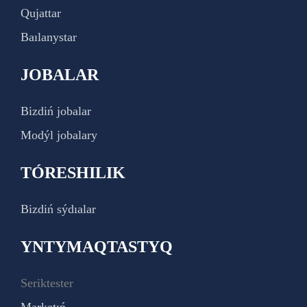
Qujattar
Baılanystar
JOBALAR
Bizdiń jobalar
Modýl jobalary
TÓRESHILIK
Bizdiń sýdıalar
YNTYMAQTASTYQ
Seriktester