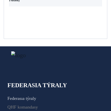
1-kezeñ)
FEDERASIA TÝRALY
Federasıa týraly
QHF komandasy