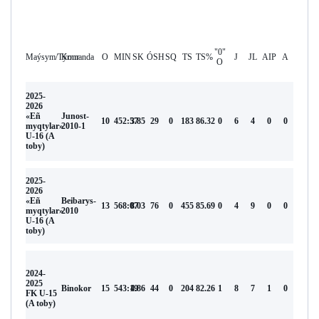
"0"
Maýsym/Týrnır
Komanda
O
MIN
SK
ÓSH
SQ
TS
TS%
J
JL
AIP
А
O
2025-
2026
«Eñ
Junost-
10
452:57
3.85
29
0
183
86.32
0
6
4
0
0
myqtylar»
2010-1
U-16 (А
toby)
2025-
2026
«Eñ
Beibarys-
13
568:07
8.03
76
0
455
85.69
0
4
9
0
0
myqtylar»
2010
U-16 (А
toby)
2024-
2025
Binokor
15
543:19
4.86
44
0
204
82.26
1
8
7
1
0
FK U-15
(A toby)