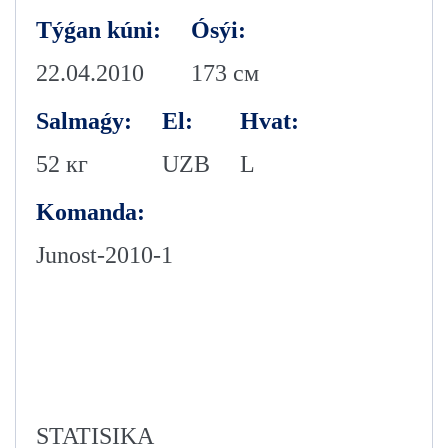
Týǵan kúni:
Ósýi:
22.04.2010
173 см
Salmaǵy:
El:
Hvat:
52 кг
UZB
L
Komanda:
Junost-2010-1
STATISIKA