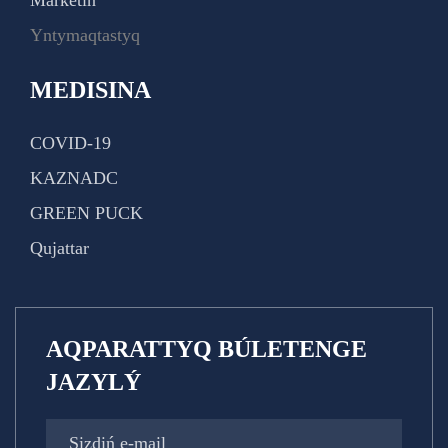
Marketıń
Yntymaqtastyq
MEDISINA
COVID-19
KAZNADC
GREEN PUCK
Qujattar
AQPARATTYQ BÚLETENGE
JAZYLÝ