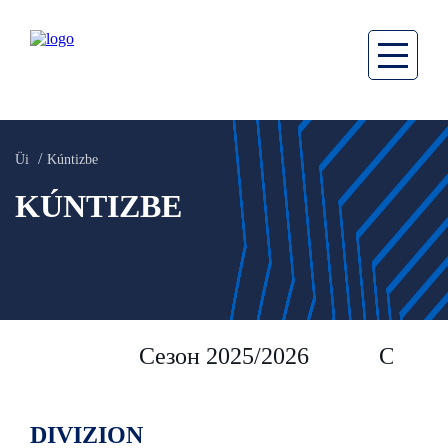
Üi
Kúntizbe
KÚNTIZBE
Сезон 2025/2026
Сезон 
DIVIZION