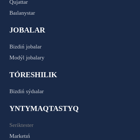
Qujattar
Baılanystar
JOBALAR
Bizdiń jobalar
Modýl jobalary
TÓRESHILIK
Bizdiń sýdıalar
YNTYMAQTASTYQ
Seriktester
Marketıń