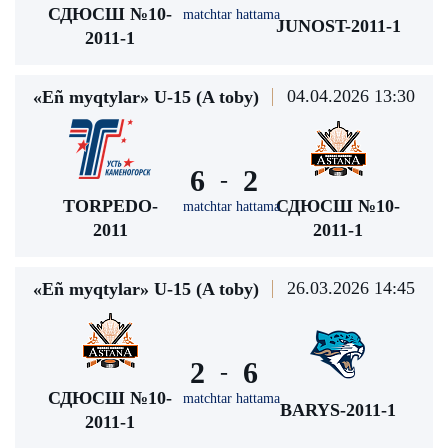
СДЮСШ №10-
matchtar hattama
JUNOST-2011-1
2011-1
04.04.2026 13:30
«Eñ myqtylar» U-15 (A toby)
6
2
-
TORPEDO-
СДЮСШ №10-
matchtar hattama
2011
2011-1
26.03.2026 14:45
«Eñ myqtylar» U-15 (A toby)
2
6
-
СДЮСШ №10-
matchtar hattama
BARYS-2011-1
2011-1