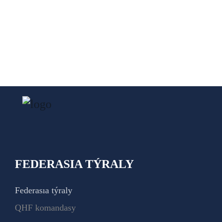
FEDERASIA TÝRALY
Federasıa týraly
QHF komandasy