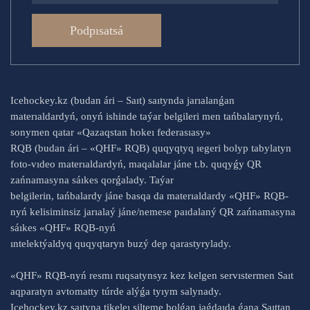
Podpısatsá
Icehockey.kz (budan ári – Saıt) saıtynda jarıalanǵan
materıaldardyń, onyń ishinde taýar belgileri men tańbalarynyń,
sonymen qatar «Qazaqstan hokeı federasıasy»
RQB (budan ári – «QHF» RQB) quqyqtyq ıegeri bolyp tabylatyn
foto-vıdeo materıaldardyń, maqalalar jáne t.b. quqyǵy QR
zańnamasyna sáıkes qorǵalady. Taýar
belgilerin, tańbalardy jáne basqa da materıaldardy «QHF» RQB-
nyń kelisiminsiz jarıalaý jáne/nemese paıdalaný QR zańnamasyna
sáıkes «QHF» RQB-nyń
ıntelektýaldyq quqyqtaryn buzý dep qarastyrylady.
«QHF» RQB-nyń resmı ruqsatynsyz kez kelgen servıstermen Saıt
aqparatyn avtomatty túrde alýǵa tyıym salynady.
Icehockey.kz saıtyna tikeleı silteme bolǵan jaǵdaıda ǵana Saıttan