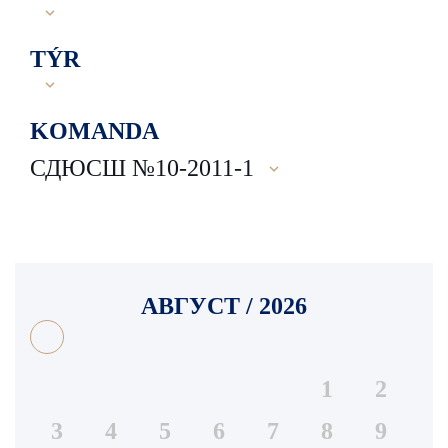
TÝR
KOMANDA
СДЮСШ №10-2011-1
АВГУСТ / 2026
1
2
3
4
5
6
7
8
9