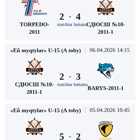
2
4
-
TORPEDO-
СДЮСШ №10-
matchtar hattama
2011
2011-1
06.04.2026 14:15
«Eñ myqtylar» U-15 (A toby)
2
3
-
СДЮСШ №10-
matchtar hattama
BARYS-2011-1
2011-1
05.04.2026 10:45
«Eñ myqtylar» U-15 (A toby)
5
2
-