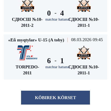
0
4
-
СДЮСШ №10-
СДЮСШ №10-
matchtar hattama
2011-2
2011-1
08.03.2026 09:45
«Eñ myqtylar» U-15 (A toby)
6
1
-
TORPEDO-
СДЮСШ №10-
matchtar hattama
2011
2011-1
KÖBІREK KÖRSET