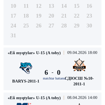
10
11
12
13
14
15
16
17
18
19
20
21
22
23
24
25
26
27
28
29
30
31
09.04.2026 18:00
«Eñ myqtylar» U-15 (A toby)
6
0
-
СДЮСШ №10-
matchtar hattama
BARYS-2011-1
2011-1
08.04.2026 14:00
«Eñ myqtylar» U-15 (A toby)