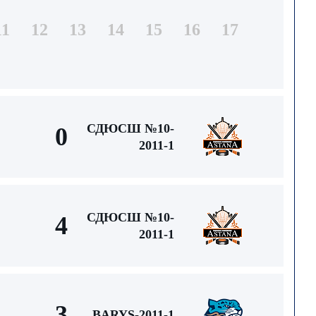
11
12
13
14
15
16
17
СДЮСШ №10-
0
2011-1
СДЮСШ №10-
4
2011-1
3
BARYS-2011-1