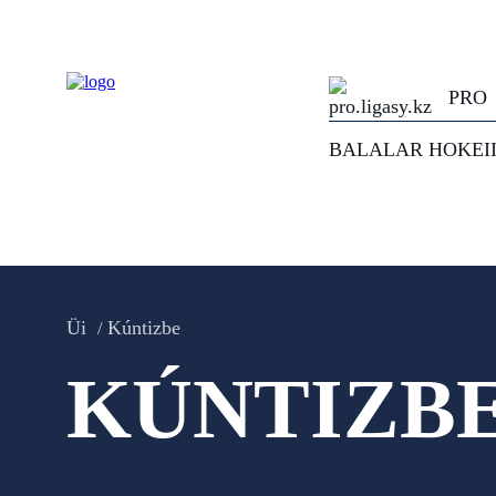
PRO
BALALAR HOKEI
Üi
Kúntizbe
KÚNTIZB