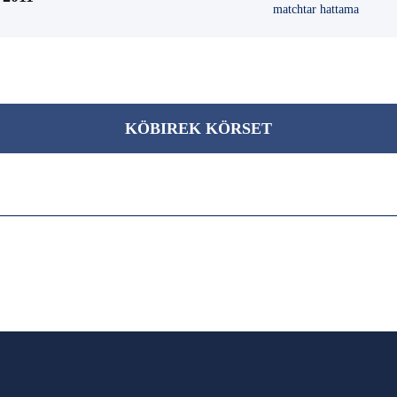
matchtar hattama
KÖBІREK KÖRSET