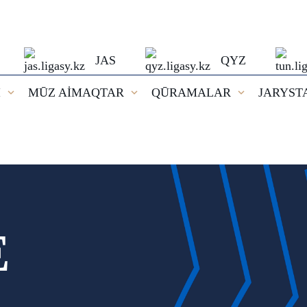
JAS
QYZ
I
MŪZ AİMAQTAR
QŪRAMALAR
JARYST
E