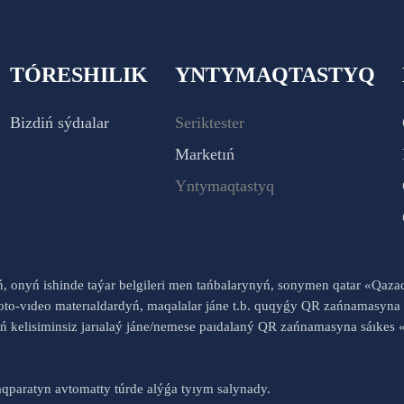
TÓRESHILIK
YNTYMAQTASTYQ
Bizdiń sýdıalar
Seriktester
Marketıń
Yntymaqtastyq
yń, onyń ishinde taýar belgileri men tańbalarynyń, sonymen qatar «Qaz
to-vıdeo materıaldardyń, maqalalar jáne t.b. quqyǵy QR zańnamasyna 
nyń kelisiminsiz jarıalaý jáne/nemese paıdalaný QR zańnamasyna sáık
qparatyn avtomatty túrde alýǵa tyıym salynady.