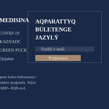
MEDISINA
AQPARATTYQ
BÚLETENGE
COVID-19
JAZYLÝ
KAZNADC
GREEN PUCK
Podpısatsá
Qujattar
aqstan hokeı federasıasy»
sáıkes qorǵalady. Taýar
es «QHF» RQB-nyń