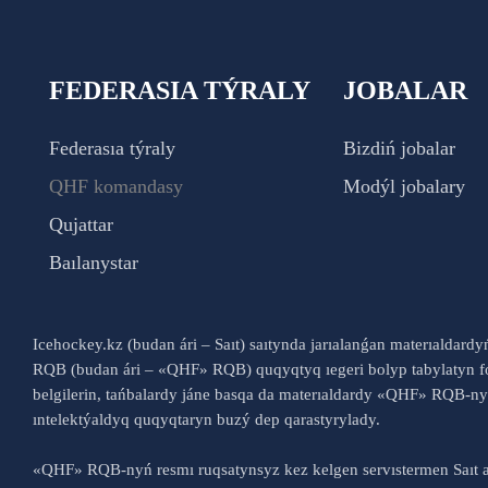
FEDERASIA TÝRALY
JOBALAR
Federasıa týraly
Bizdiń jobalar
QHF komandasy
Modýl jobalary
Qujattar
Baılanystar
Icehockey.kz (budan ári – Saıt) saıtynda jarıalanǵan materıaldard
RQB (budan ári – «QHF» RQB) quqyqtyq ıegeri bolyp tabylatyn fo
belgilerin, tańbalardy jáne basqa da materıaldardy «QHF» RQB-
ıntelektýaldyq quqyqtaryn buzý dep qarastyrylady.
«QHF» RQB-nyń resmı ruqsatynsyz kez kelgen servıstermen Saıt a