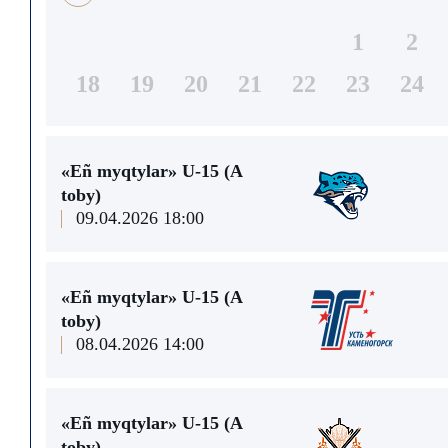
1
2
18
19
20
21
22
23
24
«Eñ myqtylar» U-15 (A
toby)
09.04.2026 18:00
«Eñ myqtylar» U-15 (A
toby)
08.04.2026 14:00
«Eñ myqtylar» U-15 (A
toby)