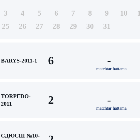
3
4
5
6
7
8
9
10
25
26
27
28
29
30
31
6
-
BARYS-2011-1
matchtar hattama
TORPEDO-
2
-
2011
matchtar hattama
СДЮСШ №10-
2
-