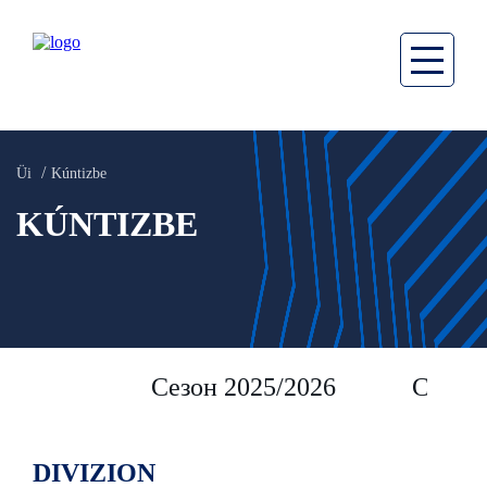
Üi
Kúntizbe
KÚNTIZBE
Сезон 2025/2026
Сезон 
DIVIZION