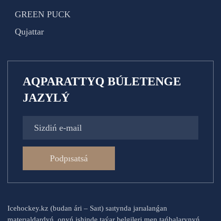
GREEN PUCK
Qujattar
AQPARATTYQ BÚLETENGE
JAZYLÝ
Podpısatsá
Icehockey.kz (budan ári – Saıt) saıtynda jarıalanǵan
materıaldardyń, onyń ishinde taýar belgileri men tańbalarynyń,