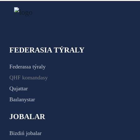
FEDERASIA TÝRALY
Federasıa týraly
QHF komandasy
Qujattar
Baılanystar
JOBALAR
Bizdiń jobalar