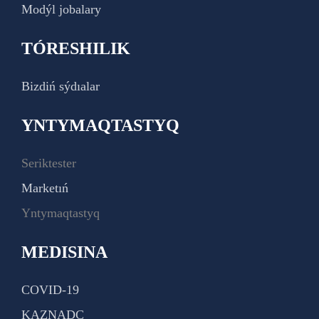
Modýl jobalary
TÓRESHILIK
Bizdiń sýdıalar
YNTYMAQTASTYQ
Seriktester
Marketıń
Yntymaqtastyq
MEDISINA
COVID-19
KAZNADC