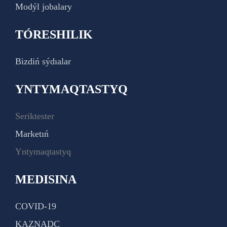
Modýl jobalary
TÓRESHILIK
Bizdiń sýdıalar
YNTYMAQTASTYQ
Seriktester
Marketıń
Yntymaqtastyq
MEDISINA
COVID-19
KAZNADC