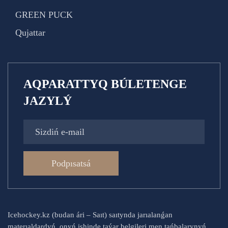
GREEN PUCK
Qujattar
AQPARATTYQ BÚLETENGE
JAZYLÝ
Podpısatsá
Icehockey.kz (budan ári – Saıt) saıtynda jarıalanǵan
materıaldardyń, onyń ishinde taýar belgileri men tańbalarynyń,