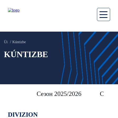
Üi
Kúntizbe
KÚNTIZBE
Сезон 2025/2026
Сезон 
DIVIZION