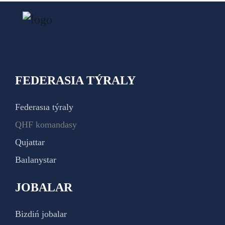
FEDERASIA TÝRALY
Federasıa týraly
QHF komandasy
Qujattar
Baılanystar
JOBALAR
Bizdiń jobalar