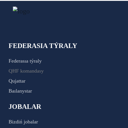
FEDERASIA TÝRALY
Federasıa týraly
QHF komandasy
Qujattar
Baılanystar
JOBALAR
Bizdiń jobalar