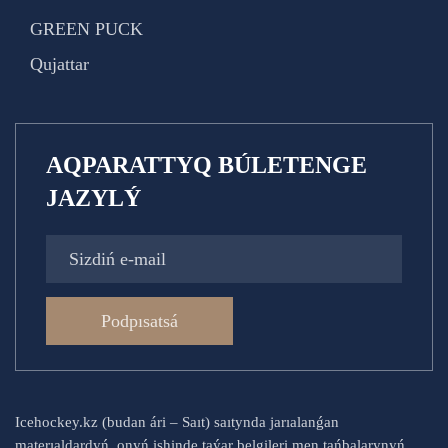
GREEN PUCK
Qujattar
AQPARATTYQ BÚLETENGE
JAZYLÝ
Podpısatsá
Icehockey.kz (budan ári – Saıt) saıtynda jarıalanǵan
materıaldardyń, onyń ishinde taýar belgileri men tańbalarynyń,