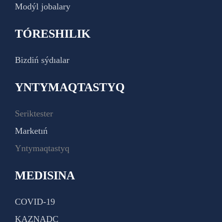
Modýl jobalary
TÓRESHILIK
Bizdiń sýdıalar
YNTYMAQTASTYQ
Seriktester
Marketıń
Yntymaqtastyq
MEDISINA
COVID-19
KAZNADC