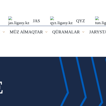
JAS
QYZ
I
MŪZ AİMAQTAR
QŪRAMALAR
JARYST
E