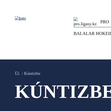
PRO
BALALAR HOKEI
Üi
Kúntizbe
KÚNTIZB