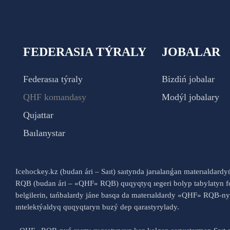
FEDERASIA TÝRALY
JOBALAR
Federasıa týraly
Bizdiń jobalar
QHF komandasy
Modýl jobalary
Qujattar
Baılanystar
Icehockey.kz (budan ári – Saıt) saıtynda jarıalanǵan materıaldard
RQB (budan ári – «QHF» RQB) quqyqtyq ıegeri bolyp tabylatyn fo
belgilerin, tańbalardy jáne basqa da materıaldardy «QHF» RQB-
ıntelektýaldyq quqyqtaryn buzý dep qarastyrylady.