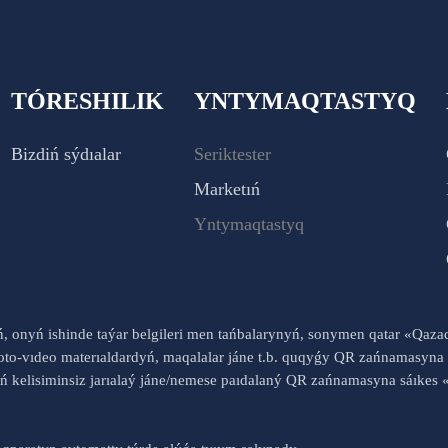
TÓRESHILIK
YNTYMAQTASTYQ
Bizdiń sýdıalar
Seriktester
Marketıń
Yntymaqtastyq
yń, onyń ishinde taýar belgileri men tańbalarynyń, sonymen qatar «Qaz
to-vıdeo materıaldardyń, maqalalar jáne t.b. quqyǵy QR zańnamasyna 
nyń kelisiminsiz jarıalaý jáne/nemese paıdalaný QR zańnamasyna sáık