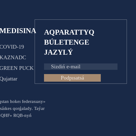
MEDISINA
AQPARATTYQ
BÚLETENGE
COVID-19
JAZYLÝ
KAZNADC
GREEN PUCK
Podpısatsá
Qujattar
aqstan hokeı federasıasy»
sáıkes qorǵalady. Taýar
es «QHF» RQB-nyń