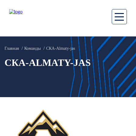
Главная
Команды
СКА-Almaty-jas
СКА-ALMATY-JAS