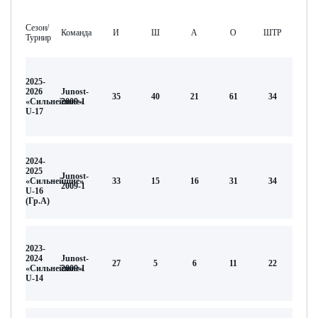
Сезон/
Команда
И
Ш
А
О
ШТР
Турнир
2025-
2026
Junost-
35
40
21
61
34
«Сильнейшие»
2009-1
U-17
2024-
2025
Junost-
«Сильнейшие»
33
15
16
31
34
2009-1
U-16
(Гр.А)
2023-
2024
Junost-
27
5
6
11
22
«Сильнейшие»
2009-1
U-14