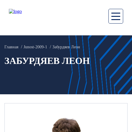
Главная
Junost-2009-1
Забурдяев Леон
ЗАБУРДЯЕВ ЛЕОН