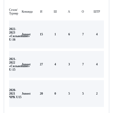
Сезон/
Команда
И
Ш
А
О
ШТР
Турнир
2022-
2023
Junost
15
1
6
7
4
«Сильнейшие»
U-16
2021-
2022
Junost
27
4
3
7
4
«Сильнейшие»
U-15
2020-
2021
Junost
20
0
5
5
2
ЧРК U15