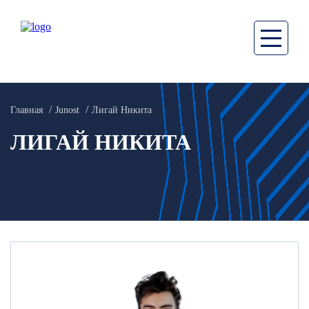
Главная
Junost
Лигай Никита
ЛИГАЙ НИКИТА