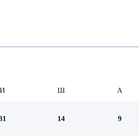
И
Ш
А
31
14
9