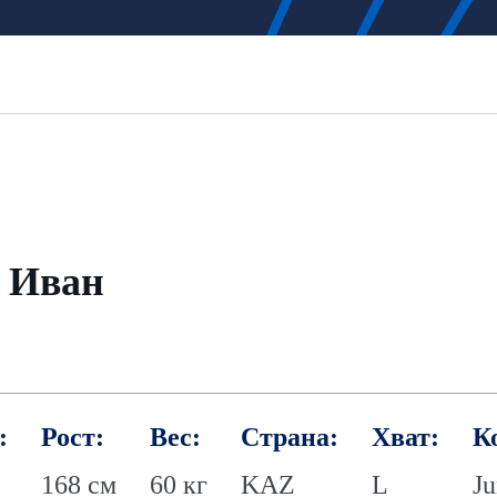
 Иван
:
Рост:
Вес:
Страна:
Хват:
К
168 см
60 кг
KAZ
L
Ju