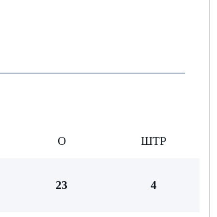
О
ШТР
23
4