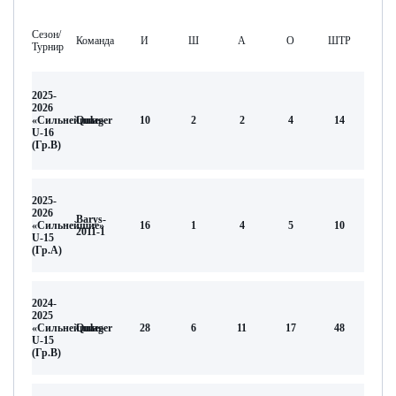
Сезон/
Команда
И
Ш
А
О
ШТР
Турнир
2025-
2026
«Сильнейшие»
Qulager
10
2
2
4
14
U-16
(Гр.В)
2025-
2026
Barys-
«Сильнейшие»
16
1
4
5
10
2011-1
U-15
(Гр.А)
2024-
2025
«Сильнейшие»
Qulager
28
6
11
17
48
U-15
(Гр.В)