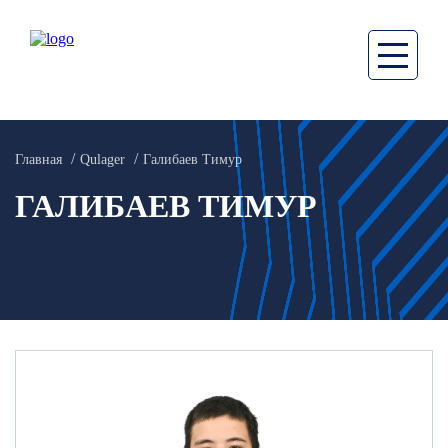
Главная
Qulager
Галибаев Тимур
ГАЛИБАЕВ ТИМУР