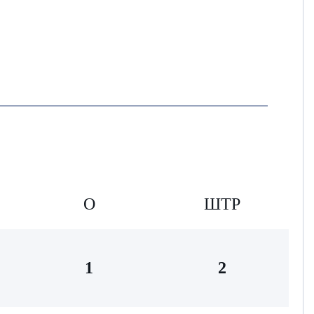
О
ШТР
1
2