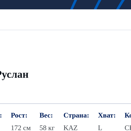
Руслан
:
Рост:
Вес:
Страна:
Хват:
К
172 см
58 кг
KAZ
L
С