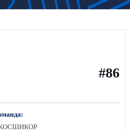
#86
оманда:
КОСШИКОР