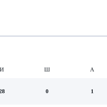
И
Ш
А
28
0
1