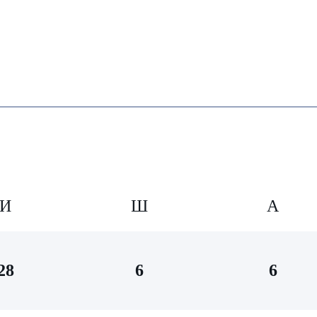
И
Ш
А
28
6
6