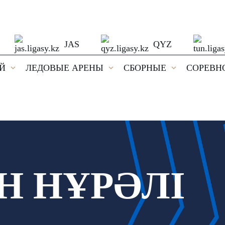
JAS
QYZ
ЕЙ
ЛЕДОВЫЕ АРЕНЫ
СБОРНЫЕ
СОРЕВН
Н НҰРӘЛІ