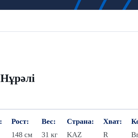
 Нұрәлі
:
Рост:
Вес:
Страна:
Хват:
К
148 см
31 кг
KAZ
R
Br