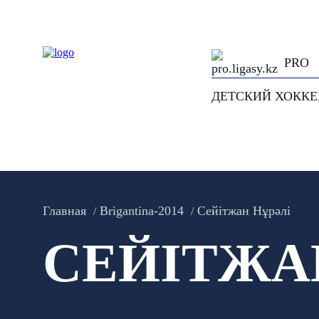
PRO
ДЕТСКИЙ ХОКК
Главная
Brigantina-2014
Сейітжан Нұрәлі
СЕЙІТЖА