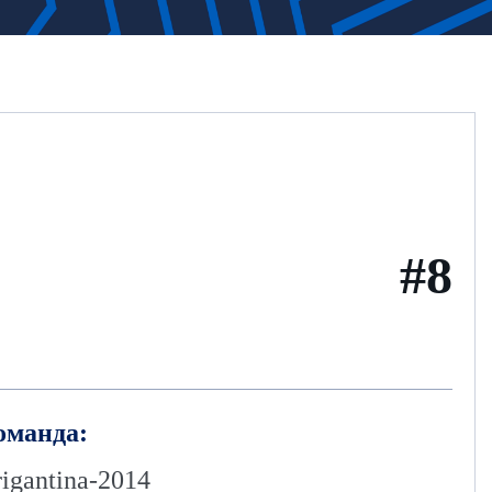
#8
оманда:
igantina-2014