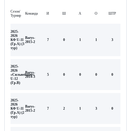
Сезон/
Команда
И
Ш
А
О
ШТР
Турнир
2025-
2026
Barys-
КФ U-11
7
0
1
1
3
2015-2
(Гр.А) (3
тур)
2025-
2026
Barys-
«Сильнейшие»
5
0
0
0
0
2014-3
U-12
(Гр.В)
2025-
2026
Barys-
КФ U-11
7
2
1
3
0
2015-2
(Гр.А) (2
тур)