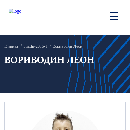
Главная
Strizhi-2016-1
Вориводин Леон
ВОРИВОДИН ЛЕОН