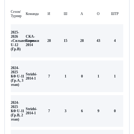
Сезон/
Команда
И
Ш
А
О
ШТР
Турнир
2025-
2026
СКА-
«Сильнейшие»
Стрижи
28
15
28
43
4
U-12
2014
(Гр.В)
2024-
2025
Strizhi-
КФ U-11
7
1
0
1
1
2014-1
(Гр.А, 3
этап)
2024-
2025
Strizhi-
КФ U-11
7
3
6
9
0
2014-1
(Гр.В, 2
этап)