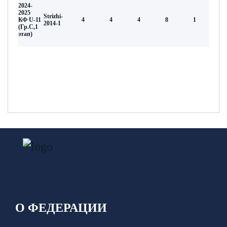
2024-
2025
Strizhi-
КФ U-11
4
4
4
8
1
2014-1
(Гр.С,1
этап)
О ФЕДЕРАЦИИ