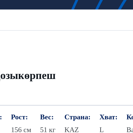
Қозыкөрпеш
:
Рост:
Вес:
Страна:
Хват:
К
156 см
51 кг
KAZ
L
B