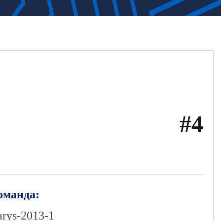
#4
оманда:
arys-2013-1