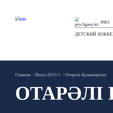
PRO
ДЕТСКИЙ ХОКК
Главная
Barys-2013-1
Отарәлі Қозыкөрпеш
ОТАРӘЛІ