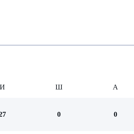
И
Ш
А
27
0
0