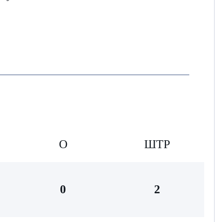
О
ШТР
0
2