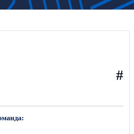
#
оманда: