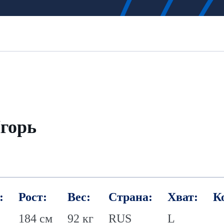
горь
:
Рост:
Вес:
Страна:
Хват:
К
184 см
92 кг
RUS
L