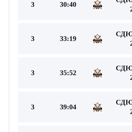
3
30:40
СДЮ
3
33:19
СДЮ
3
35:52
СДЮ
3
39:04