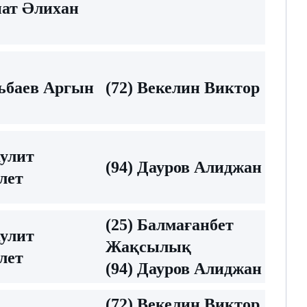
нат Әлихан
льбаев Аргын
(72) Векелин Виктор
аулит
(94) Дауров Алиджан
лет
(25) Балмағанбет
аулит
Жақсылық
лет
(94) Дауров Алиджан
(72) Векелин Виктор