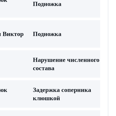
Подножка
н Виктор
Подножка
Нарушение численного
состава
тюк
Задержка соперника
клюшкой