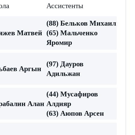
ола
Ассистенты
(88) Бельков Михаил
ряжев Матвей
(65) Мальченко
Яромир
(97) Дауров
льбаев Аргын
Адильжан
(44) Мусафиров
арабалин Алан
Алдияр
(63) Аюпов Арсен