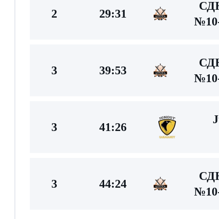
С
2
29:31
№10-
С
3
39:53
№10-
J
3
41:26
С
3
44:24
№10-