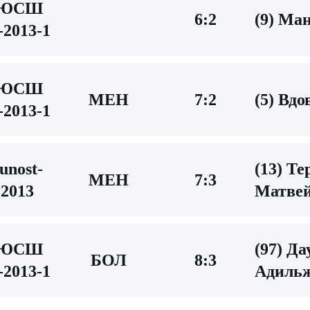
ДЮСШ
6:2
(9) Ма
2013-1
ДЮСШ
МЕН
7:2
(5) Вд
2013-1
unost-
(13) Т
МЕН
7:3
2013
Матве
ДЮСШ
(97) Да
БОЛ
8:3
2013-1
Адиль