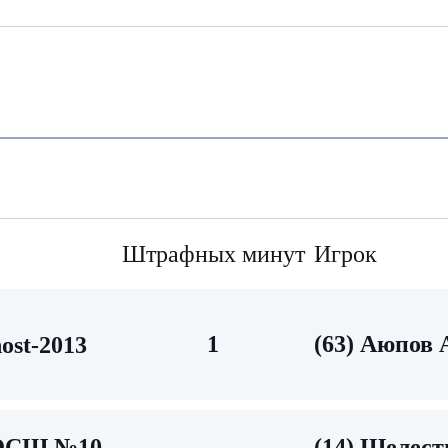
Штрафных минут
Игрок
1
(63) Аюпов 
ost-2013
СШ №10-
(14) Шелес