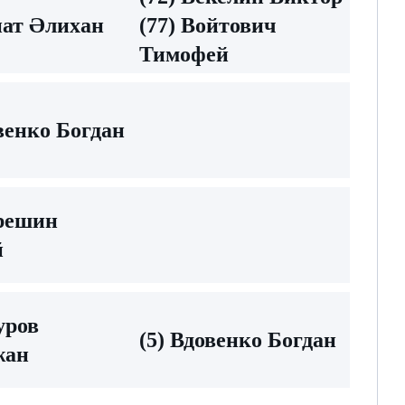
нат Әлихан
(77) Войтович
Тимофей
овенко Богдан
ерешин
й
уров
(5) Вдовенко Богдан
жан