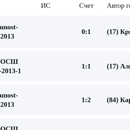
ИС
Счет
Автор г
unost-
0:1
(17) К
2013
ДЮСШ
1:1
(17) А
2013-1
unost-
1:2
(84) К
2013
ДЮСШ