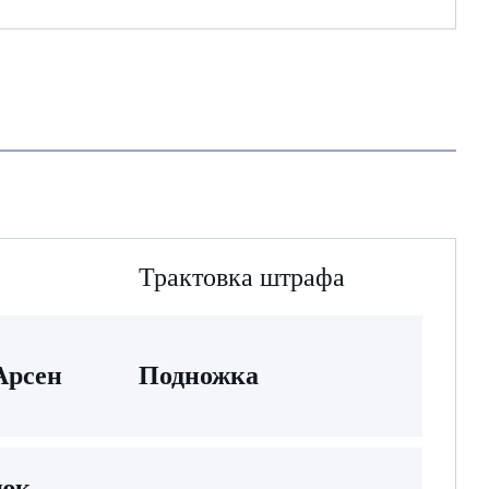
Трактовка штрафа
Арсен
Подножка
тюк