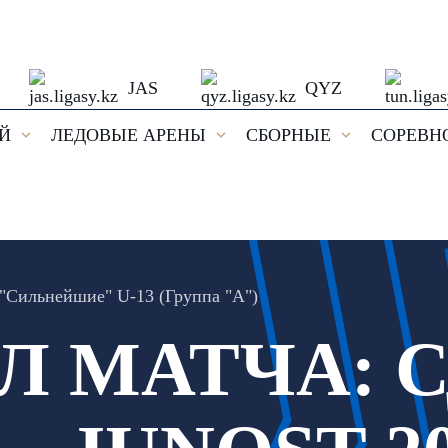
JAS
QYZ
ЕЙ
ЛЕДОВЫЕ АРЕНЫ
СБОРНЫЕ
СОРЕВН
"Сильнейшие" U-13 (Группа "А")
Л МАТЧА: