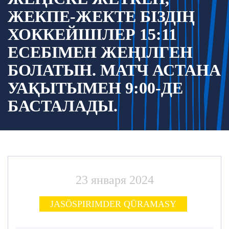
ЖЕКПЕ-ЖЕКТЕ БІЗДІҢ
ХОККЕЙШІЛЕР 15:11
ЕСЕБІМЕН ЖЕҢІЛГЕН
БОЛАТЫН. МАТЧ АСТАНА
УАҚЫТЫМЕН 9:00-ДЕ
БАСТАЛАДЫ.
23 января 2024
JASÖSPІRІMDER QŪRAMASY