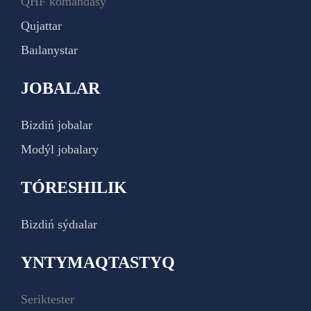
QHF komandasy
Qujattar
Baılanystar
JOBALAR
Bizdiń jobalar
Modýl jobalary
TÓRESHILIK
Bizdiń sýdıalar
YNTYMAQTASTYQ
Seriktester