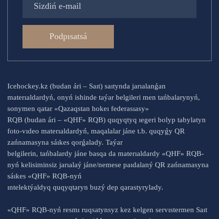
Podpısatsá
Icehockey.kz (budan ári – Saıt) saıtynda jarıalanǵan
materıaldardyń, onyń ishinde taýar belgileri men tańbalarynyń,
sonymen qatar «Qazaqstan hokeı federasıasy»
RQB (budan ári – «QHF» RQB) quqyqtyq ıegeri bolyp tabylatyn
foto-vıdeo materıaldardyń, maqalalar jáne t.b. quqyǵy QR
zańnamasyna sáıkes qorǵalady. Taýar
belgilerin, tańbalardy jáne basqa da materıaldardy «QHF» RQB-
nyń kelisiminsiz jarıalaý jáne/nemese paıdalaný QR zańnamasyna
sáıkes «QHF» RQB-nyń
ıntelektýaldyq quqyqtaryn buzý dep qarastyrylady.
«QHF» RQB-nyń resmı ruqsatynsyz kez kelgen servıstermen Saıt