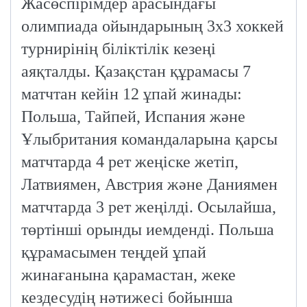
Жасөспірімдер арасындағы
олимпиада ойындарының 3х3 хоккей
турнирінің біліктілік кезеңі
аяқталды. Қазақстан құрамасы 7
матчтан кейін 12 ұпай жинады:
Польша, Тайпей, Испания және
Ұлыбритания командаларына қарсы
матчтарда 4 рет жеңіске жетіп,
Латвиямен, Австрия және Даниямен
матчтарда 3 рет жеңілді. Осылайша,
төртінші орынды иемденді. Польша
құрамасымен теңдей ұпай
жинағанына қарамастан, жеке
кездесудің нәтижесі бойынша