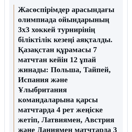
Жасөспірімдер арасындағы
олимпиада ойындарының
3х3 хоккей турнирінің
біліктілік кезеңі аяқталды.
Қазақстан құрамасы 7
матчтан кейін 12 ұпай
жинады: Польша, Тайпей,
Испания және
Ұлыбритания
командаларына қарсы
матчтарда 4 рет жеңіске
жетіп, Латвиямен, Австрия
және Даниямен матчтарда 3