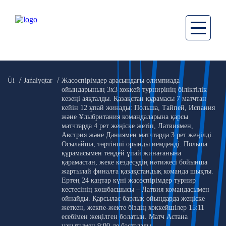
Üi
Jańalyqtar
Жасөспірімдер арасындағы олимпиада
ойындарының 3х3 хоккей турнирінің біліктілік
кезеңі аяқталды. Қазақстан құрамасы 7 матчтан
кейін 12 ұпай жинады: Польша, Тайпей, Испания
және Ұлыбритания командаларына қарсы
матчтарда 4 рет жеңіске жетіп, Латвиямен,
Австрия және Даниямен матчтарда 3 рет жеңілді.
Осылайша, төртінші орынды иемденді. Польша
құрамасымен теңдей ұпай жинағанына
қарамастан, жеке кездесудің нәтижесі бойынша
жартылай финалға қазақстандық команда шықты.
Ертең 24 қаңтар күні жасөспірімдер турнир
кестесінің көшбасшысы – Латвия командасымен
ойнайды. Қарсылас барлық ойындарда жеңіске
жеткен, жекпе-жекте біздің хоккейшілер 15:11
есебімен жеңілген болатын. Матч Астана
уақытымен 9:00-де басталады.