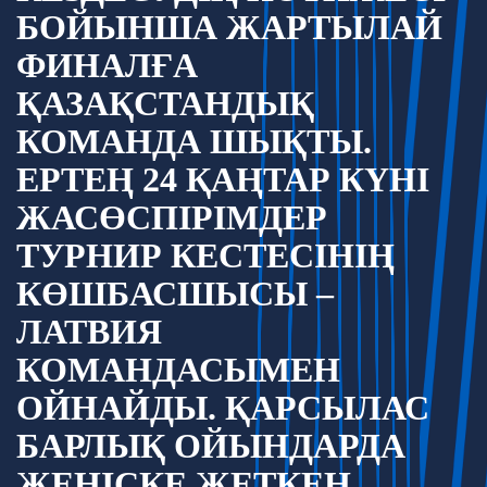
БОЙЫНША ЖАРТЫЛАЙ
ФИНАЛҒА
ҚАЗАҚСТАНДЫҚ
КОМАНДА ШЫҚТЫ.
ЕРТЕҢ 24 ҚАҢТАР КҮНІ
ЖАСӨСПІРІМДЕР
ТУРНИР КЕСТЕСІНІҢ
КӨШБАСШЫСЫ –
ЛАТВИЯ
КОМАНДАСЫМЕН
ОЙНАЙДЫ. ҚАРСЫЛАС
БАРЛЫҚ ОЙЫНДАРДА
ЖЕҢІСКЕ ЖЕТКЕН,