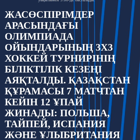
ЖАСӨСПІРІМДЕР
АРАСЫНДАҒЫ
ОЛИМПИАДА
ОЙЫНДАРЫНЫҢ 3Х3
ХОККЕЙ ТУРНИРІНІҢ
БІЛІКТІЛІК КЕЗЕҢІ
АЯҚТАЛДЫ. ҚАЗАҚСТАН
ҚҰРАМАСЫ 7 МАТЧТАН
КЕЙІН 12 ҰПАЙ
ЖИНАДЫ: ПОЛЬША,
ТАЙПЕЙ, ИСПАНИЯ
ЖӘНЕ ҰЛЫБРИТАНИЯ