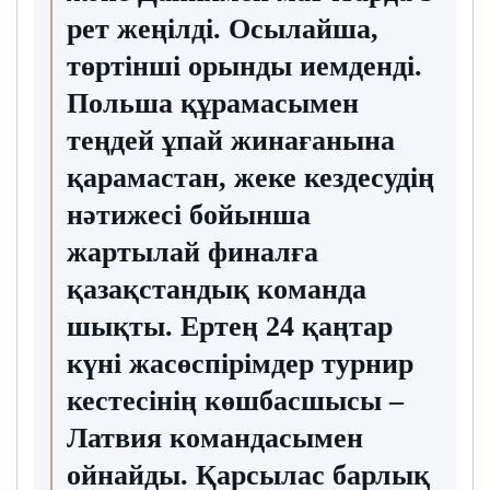
рет жеңілді. Осылайша,
төртінші орынды иемденді.
Польша құрамасымен
теңдей ұпай жинағанына
қарамастан, жеке кездесудің
нәтижесі бойынша
жартылай финалға
қазақстандық команда
шықты. Ертең 24 қаңтар
күні жасөспірімдер турнир
кестесінің көшбасшысы –
Латвия командасымен
ойнайды. Қарсылас барлық