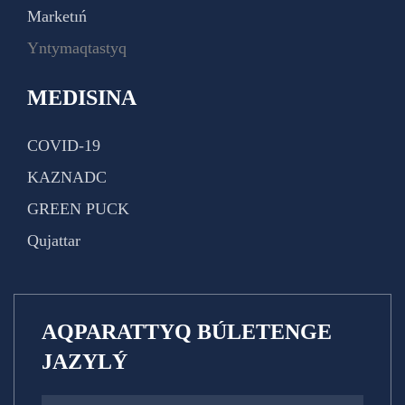
Marketıń
Yntymaqtastyq
MEDISINA
COVID-19
KAZNADC
GREEN PUCK
Qujattar
AQPARATTYQ BÚLETENGE
JAZYLÝ