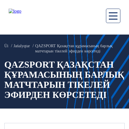
Üi
Jańalyqtar
QAZSPORT Қазақстан құрамасының барлық
матчтарын тікелей эфирден көрсетеді
QAZSPORT ҚАЗАҚСТАН
ҚҰРАМАСЫНЫҢ БАРЛЫҚ
МАТЧТАРЫН ТІКЕЛЕЙ
ЭФИРДЕН КӨРСЕТЕДІ