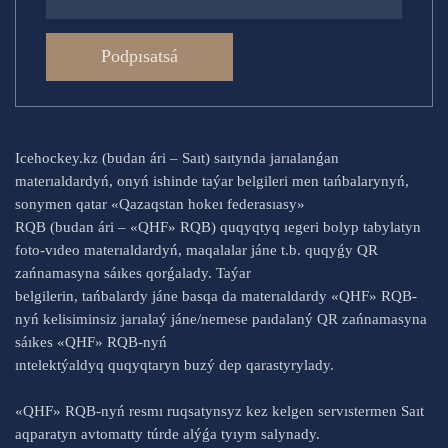
Podpısatsá
Icehockey.kz (budan ári – Saıt) saıtynda jarıalanǵan
materıaldardyń, onyń ishinde taýar belgileri men tańbalarynyń,
sonymen qatar «Qazaqstan hokeı federasıasy»
RQB (budan ári – «QHF» RQB) quqyqtyq ıegeri bolyp tabylatyn
foto-vıdeo materıaldardyń, maqalalar jáne t.b. quqyǵy QR
zańnamasyna sáıkes qorǵalady. Taýar
belgilerin, tańbalardy jáne basqa da materıaldardy «QHF» RQB-
nyń kelisiminsiz jarıalaý jáne/nemese paıdalaný QR zańnamasyna
sáıkes «QHF» RQB-nyń
ıntelektýaldyq quqyqtaryn buzý dep qarastyrylady.
«QHF» RQB-nyń resmı ruqsatynsyz kez kelgen servıstermen Saıt
aqparatyn avtomatty túrde alýǵa tyıym salynady.