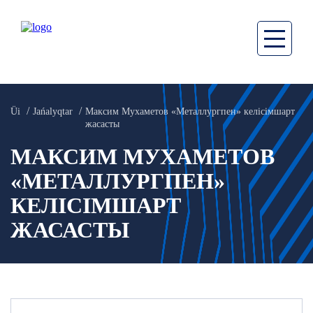
Üi
Jańalyqtar
Максим Мухаметов «Металлургпен» келісімшарт
жасасты
МАКСИМ МУХАМЕТОВ
«МЕТАЛЛУРГПЕН»
КЕЛІСІМШАРТ
ЖАСАСТЫ