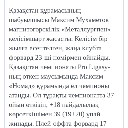
Қазақстан құрамасының
шабуылшысы Максим Мухаметов
магнитогорскілік «Металлургпен»
келісімшарт жасасты. Келісім бір
жылға есептелген, жаңа клубта
форвард 23-ші нөмірмен ойнайды.
Қазақстан чемпионаты Pro Ligasy-
ның өткен маусымында Максим
«Номад» құрамында ел чемпионы
атанды. Ол тұрақты чемпионатта 37
ойын өткізіп, +18 пайдалылық
көрсеткішімен 39 (19+20) ұпай
жинады. Плей-оффта форвард 17