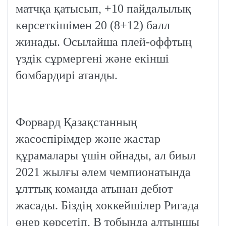
матчқа қатысып, +10 пайдалылық
көрсеткішімен 20 (8+12) балл
жинады. Осылайша плей-оффтың
үздік сұрмергені және екінші
бомбардирі атанды.
Форвард Қазақстанның
жасөспірімдер және жастар
құрамалары үшін ойнады, ал биыл
2021 жылғы әлем чемпионатында
ұлттық команда атынан дебют
жасады. Біздің хоккейшілер Ригада
өнер көрсетіп, В тобында алтыншы