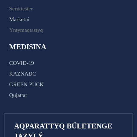
Seriktester
Marketıń
Yntymaqtastyq
MEDISINA
COVID-19
KAZNADC
GREEN PUCK
Qujattar
AQPARATTYQ BÚLETENGE
JAZYLÝ