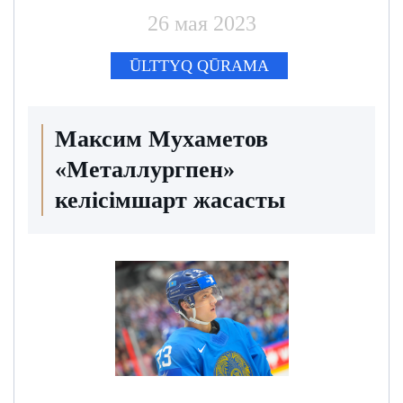
26 мая 2023
ŪLTTYQ QŪRAMA
Максим Мухаметов
«Металлургпен»
келісімшарт жасасты