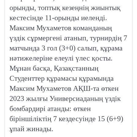
орынды, топтық кезеңнің жиынтық
кестесінде 11-орынды иеленді.
Максим Мухаметов команданың
үздік сұрмергені атанып, турнирдің 7
матчында 3 гол (3+0) салып, құрама
нәтижелеріне елеулі үлес қосты.
Мұнан басқа, Қазақстанның
Студенттер құрамасы құрамында
Максим Мухаметов АҚШ-та өткен
2023 жылғы Универсиаданың үздік
бомбардирі атанды: өткен
біріншіліктің 7 кездесуінде 15 (6+9)
ұпай жинады.