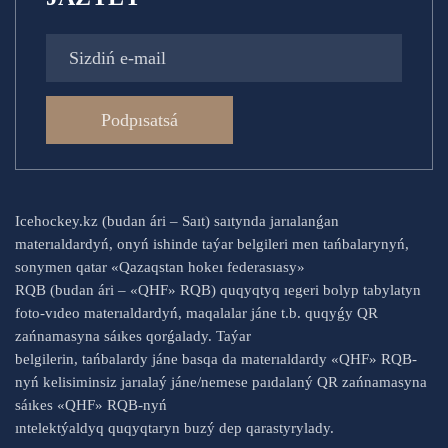
Podpısatsá
Icehockey.kz (budan ári – Saıt) saıtynda jarıalanǵan
materıaldardyń, onyń ishinde taýar belgileri men tańbalarynyń,
sonymen qatar «Qazaqstan hokeı federasıasy»
RQB (budan ári – «QHF» RQB) quqyqtyq ıegeri bolyp tabylatyn
foto-vıdeo materıaldardyń, maqalalar jáne t.b. quqyǵy QR
zańnamasyna sáıkes qorǵalady. Taýar
belgilerin, tańbalardy jáne basqa da materıaldardy «QHF» RQB-
nyń kelisiminsiz jarıalaý jáne/nemese paıdalaný QR zańnamasyna
sáıkes «QHF» RQB-nyń
ıntelektýaldyq quqyqtaryn buzý dep qarastyrylady.