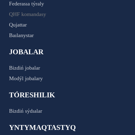
Federasıa týraly
QHF komandasy
Qujattar
Baılanystar
JOBALAR
Bizdiń jobalar
Modýl jobalary
TÓRESHILIK
Bizdiń sýdıalar
YNTYMAQTASTYQ