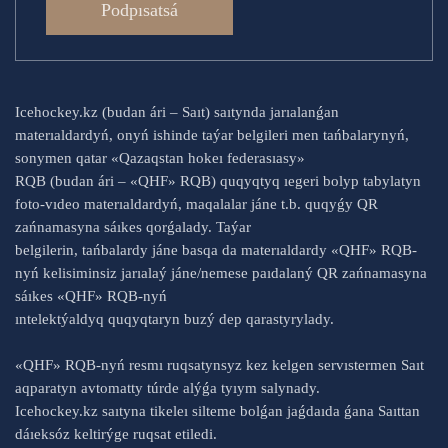
Podpısatsá
Icehockey.kz (budan ári – Saıt) saıtynda jarıalanǵan
materıaldardyń, onyń ishinde taýar belgileri men tańbalarynyń,
sonymen qatar «Qazaqstan hokeı federasıasy»
RQB (budan ári – «QHF» RQB) quqyqtyq ıegeri bolyp tabylatyn
foto-vıdeo materıaldardyń, maqalalar jáne t.b. quqyǵy QR
zańnamasyna sáıkes qorǵalady. Taýar
belgilerin, tańbalardy jáne basqa da materıaldardy «QHF» RQB-
nyń kelisiminsiz jarıalaý jáne/nemese paıdalaný QR zańnamasyna
sáıkes «QHF» RQB-nyń
ıntelektýaldyq quqyqtaryn buzý dep qarastyrylady.
«QHF» RQB-nyń resmı ruqsatynsyz kez kelgen servıstermen Saıt
aqparatyn avtomatty túrde alýǵa tyıym salynady.
Icehockey.kz saıtyna tikeleı silteme bolǵan jaǵdaıda ǵana Saıttan
dáıeksóz keltirýge ruqsat etiledi.