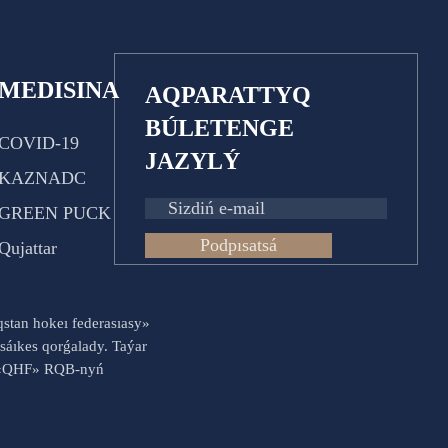
MEDISINA
AQPARATTYQ
BÚLETENGE
COVID-19
JAZYLÝ
KAZNADC
GREEN PUCK
Podpısatsá
Qujattar
aqstan hokeı federasıasy»
sáıkes qorǵalady. Taýar
es «QHF» RQB-nyń