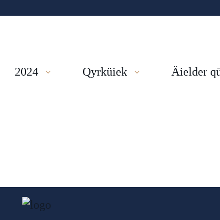
2024
Qyrküiek
Äielder q