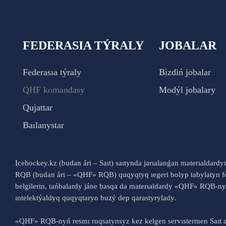
FEDERASIA TÝRALY
JOBALAR
Federasıa týraly
Bizdiń jobalar
QHF komandasy
Modýl jobalary
Qujattar
Baılanystar
Icehockey.kz (budan ári – Saıt) saıtynda jarıalanǵan materıaldard
RQB (budan ári – «QHF» RQB) quqyqtyq ıegeri bolyp tabylatyn fo
belgilerin, tańbalardy jáne basqa da materıaldardy «QHF» RQB-
ıntelektýaldyq quqyqtaryn buzý dep qarastyrylady.
«QHF» RQB-nyń resmı ruqsatynsyz kez kelgen servıstermen Saıt a