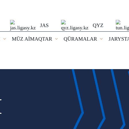
JAS
QYZ
I
MŪZ AİMAQTAR
QŪRAMALAR
JARYST
И