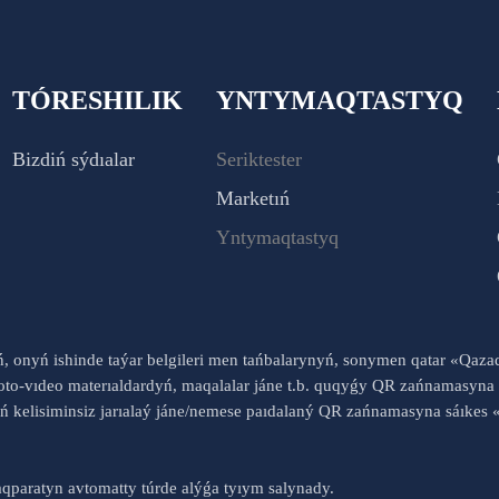
TÓRESHILIK
YNTYMAQTASTYQ
Bizdiń sýdıalar
Seriktester
Marketıń
Yntymaqtastyq
yń, onyń ishinde taýar belgileri men tańbalarynyń, sonymen qatar «Qaz
to-vıdeo materıaldardyń, maqalalar jáne t.b. quqyǵy QR zańnamasyna 
nyń kelisiminsiz jarıalaý jáne/nemese paıdalaný QR zańnamasyna sáık
qparatyn avtomatty túrde alýǵa tyıym salynady.