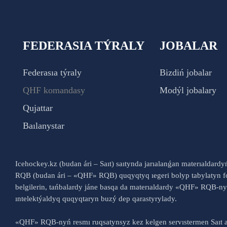
FEDERASIA TÝRALY
JOBALAR
Federasıa týraly
Bizdiń jobalar
QHF komandasy
Modýl jobalary
Qujattar
Baılanystar
Icehockey.kz (budan ári – Saıt) saıtynda jarıalanǵan materıaldard
RQB (budan ári – «QHF» RQB) quqyqtyq ıegeri bolyp tabylatyn fo
belgilerin, tańbalardy jáne basqa da materıaldardy «QHF» RQB-
ıntelektýaldyq quqyqtaryn buzý dep qarastyrylady.
«QHF» RQB-nyń resmı ruqsatynsyz kez kelgen servıstermen Saıt a