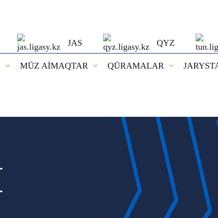
JAS
QYZ
I
MŪZ AİMAQTAR
QŪRAMALAR
JARYST
И