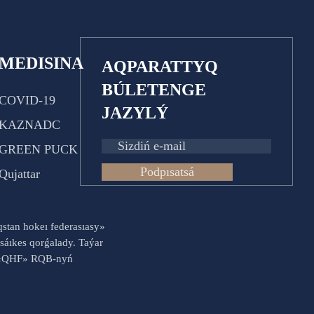
MEDISINA
AQPARATTYQ
BÚLETENGE
COVID-19
JAZYLÝ
KAZNADC
GREEN PUCK
Podpısatsá
Qujattar
aqstan hokeı federasıasy»
sáıkes qorǵalady. Taýar
es «QHF» RQB-nyń