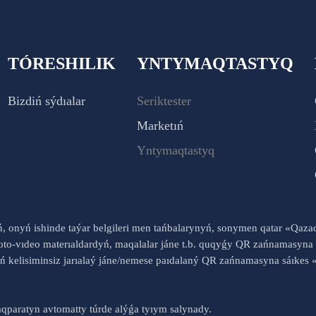
TÓRESHILIK
YNTYMAQTASTYQ
Bizdiń sýdıalar
Seriktester
Marketıń
Yntymaqtastyq
yń, onyń ishinde taýar belgileri men tańbalarynyń, sonymen qatar «Qaz
to-vıdeo materıaldardyń, maqalalar jáne t.b. quqyǵy QR zańnamasyna 
nyń kelisiminsiz jarıalaý jáne/nemese paıdalaný QR zańnamasyna sáık
qparatyn avtomatty túrde alýǵa tyıym salynady.