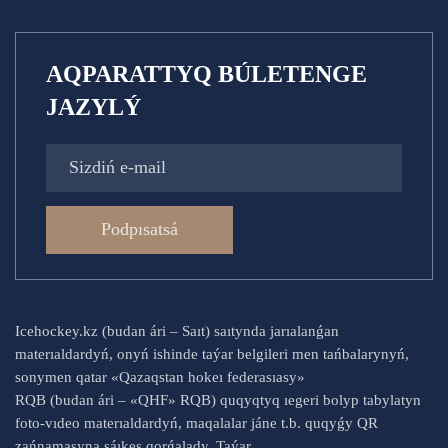
AQPARATTYQ BÚLETENGE
JAZYLÝ
Podpısatsá
Icehockey.kz (budan ári – Saıt) saıtynda jarıalanǵan
materıaldardyń, onyń ishinde taýar belgileri men tańbalarynyń,
sonymen qatar «Qazaqstan hokeı federasıasy»
RQB (budan ári – «QHF» RQB) quqyqtyq ıegeri bolyp tabylatyn
foto-vıdeo materıaldardyń, maqalalar jáne t.b. quqyǵy QR
zańnamasyna sáıkes qorǵalady. Taýar