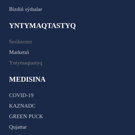
Bizdiń sýdıalar
YNTYMAQTASTYQ
Seriktester
Marketıń
Yntymaqtastyq
MEDISINA
COVID-19
KAZNADC
GREEN PUCK
Qujattar