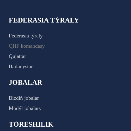
FEDERASIA TÝRALY
Federasıa týraly
QHF komandasy
Qujattar
Baılanystar
JOBALAR
Bizdiń jobalar
Modýl jobalary
TÓRESHILIK