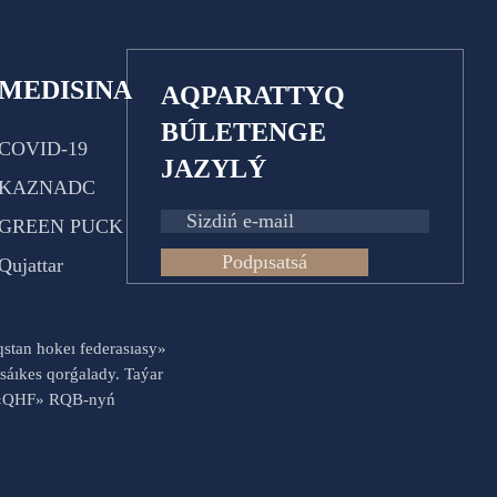
MEDISINA
AQPARATTYQ
BÚLETENGE
COVID-19
JAZYLÝ
KAZNADC
GREEN PUCK
Podpısatsá
Qujattar
aqstan hokeı federasıasy»
sáıkes qorǵalady. Taýar
es «QHF» RQB-nyń