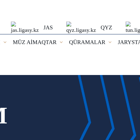
JAS
QYZ
I
MŪZ AİMAQTAR
QŪRAMALAR
JARYST
M