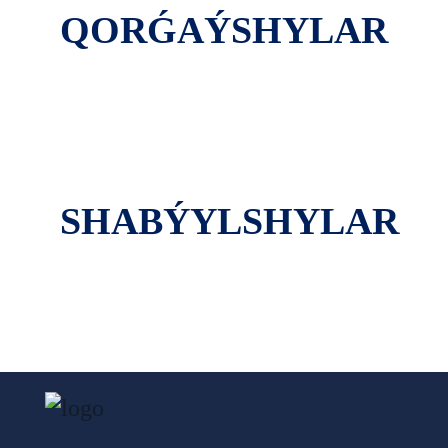
QORǴAÝSHYLAR
SHABÝYLSHYLAR