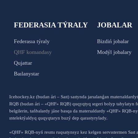
FEDERASIA TÝRALY
JOBALAR
Federasıa týraly
Bizdiń jobalar
QHF komandasy
Modýl jobalary
Qujattar
Baılanystar
Icehockey.kz (budan ári – Saıt) saıtynda jarıalanǵan materıaldard
RQB (budan ári – «QHF» RQB) quqyqtyq ıegeri bolyp tabylatyn fo
belgilerin, tańbalardy jáne basqa da materıaldardy «QHF» RQB-
ıntelektýaldyq quqyqtaryn buzý dep qarastyrylady.
«QHF» RQB-nyń resmı ruqsatynsyz kez kelgen servıstermen Saıt a