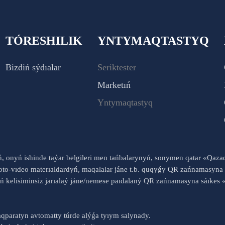
TÓRESHILIK
YNTYMAQTASTYQ
Bizdiń sýdıalar
Seriktester
Marketıń
Yntymaqtastyq
yń, onyń ishinde taýar belgileri men tańbalarynyń, sonymen qatar «Qaz
to-vıdeo materıaldardyń, maqalalar jáne t.b. quqyǵy QR zańnamasyna 
nyń kelisiminsiz jarıalaý jáne/nemese paıdalaný QR zańnamasyna sáık
qparatyn avtomatty túrde alýǵa tyıym salynady.