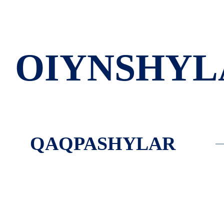
OIYNSHYL
QAQPASHYLAR