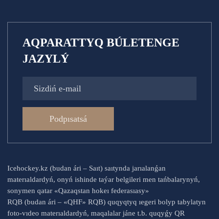
AQPARATTYQ BÚLETENGE
JAZYLÝ
Podpısatsá
Icehockey.kz (budan ári – Saıt) saıtynda jarıalanǵan
materıaldardyń, onyń ishinde taýar belgileri men tańbalarynyń,
sonymen qatar «Qazaqstan hokeı federasıasy»
RQB (budan ári – «QHF» RQB) quqyqtyq ıegeri bolyp tabylatyn
foto-vıdeo materıaldardyń, maqalalar jáne t.b. quqyǵy QR