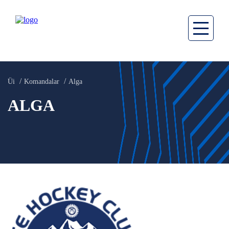
Üi
Komandalar
Alga
ALGA