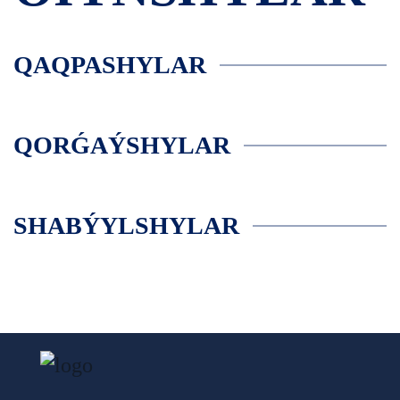
QAQPASHYLAR
QORǴAÝSHYLAR
SHABÝYLSHYLAR