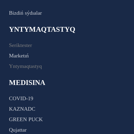
Bizdiń sýdıalar
YNTYMAQTASTYQ
Seriktester
Marketıń
Yntymaqtastyq
MEDISINA
COVID-19
KAZNADC
GREEN PUCK
Qujattar