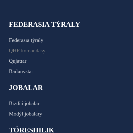
FEDERASIA TÝRALY
Federasıa týraly
QHF komandasy
Qujattar
Baılanystar
JOBALAR
Bizdiń jobalar
Modýl jobalary
TÓRESHILIK