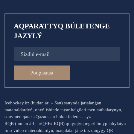
AQPARATTYQ BÚLETENGE
JAZYLÝ
Podpısatsá
Icehockey.kz (budan ári – Saıt) saıtynda jarıalanǵan
materıaldardyń, onyń ishinde taýar belgileri men tańbalarynyń,
sonymen qatar «Qazaqstan hokeı federasıasy»
RQB (budan ári – «QHF» RQB) quqyqtyq ıegeri bolyp tabylatyn
foto-vıdeo materıaldardyń, maqalalar jáne t.b. quqyǵy QR