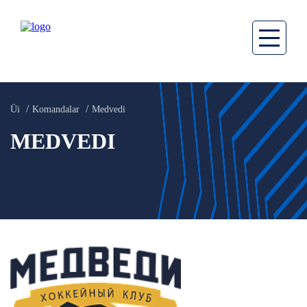
Üi
Komandalar
Medvedi
MEDVEDI