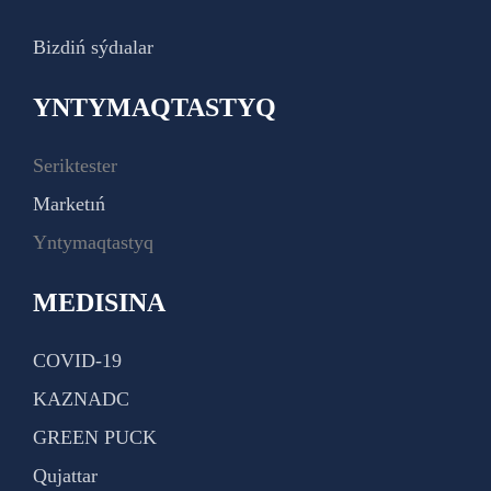
Bizdiń sýdıalar
YNTYMAQTASTYQ
Seriktester
Marketıń
Yntymaqtastyq
MEDISINA
COVID-19
KAZNADC
GREEN PUCK
Qujattar