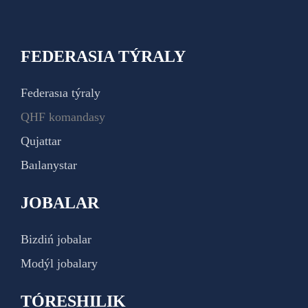
FEDERASIA TÝRALY
Federasıa týraly
QHF komandasy
Qujattar
Baılanystar
JOBALAR
Bizdiń jobalar
Modýl jobalary
TÓRESHILIK