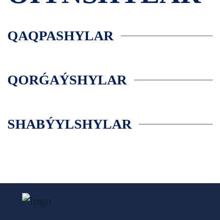
QAQPASHYLAR
QORǴAÝSHYLAR
SHABÝYLSHYLAR