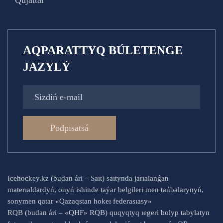
Qujattar
AQPARATTYQ BÚLETENGE
JAZYLÝ
Podpısatsá
Icehockey.kz (budan ári – Saıt) saıtynda jarıalanǵan
materıaldardyń, onyń ishinde taýar belgileri men tańbalarynyń,
sonymen qatar «Qazaqstan hokeı federasıasy»
RQB (budan ári – «QHF» RQB) quqyqtyq ıegeri bolyp tabylatyn