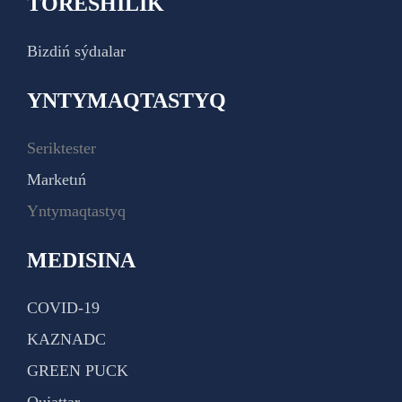
TÓRESHILIK
Bizdiń sýdıalar
YNTYMAQTASTYQ
Seriktester
Marketıń
Yntymaqtastyq
MEDISINA
COVID-19
KAZNADC
GREEN PUCK