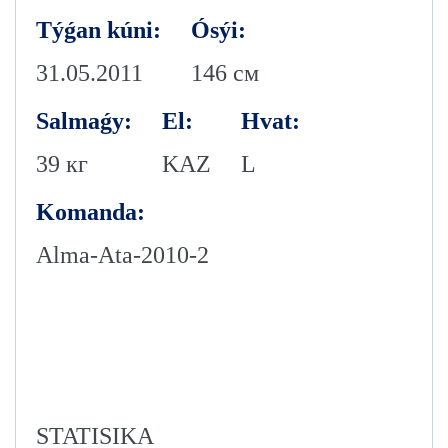
Týǵan kúni:
Ósýi:
31.05.2011
146 см
Salmaǵy:
El:
Hvat:
39 кг
KAZ
L
Komanda:
Alma-Аta-2010-2
STATISIKA