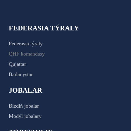
FEDERASIA TÝRALY
Federasıa týraly
QHF komandasy
Qujattar
Baılanystar
JOBALAR
Bizdiń jobalar
Modýl jobalary