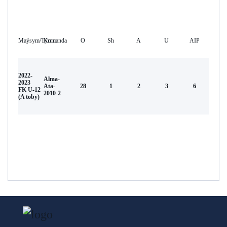
Maýsym/Týrnır
Komanda
O
Sh
А
U
AIP
2022-
Alma-
2023
Аta-
28
1
2
3
6
FK U-12
2010-2
(A toby)