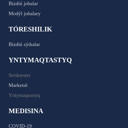
Bizdiń jobalar
Modýl jobalary
TÓRESHILIK
Bizdiń sýdıalar
YNTYMAQTASTYQ
Seriktester
Marketıń
Yntymaqtastyq
MEDISINA
COVID-19