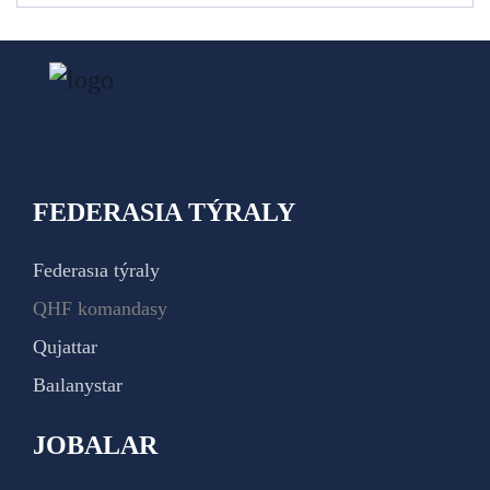
FEDERASIA TÝRALY
Federasıa týraly
QHF komandasy
Qujattar
Baılanystar
JOBALAR