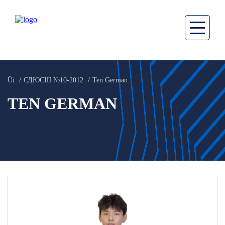
Üi
СДЮСШ №10-2012
Ten German
TEN GERMAN