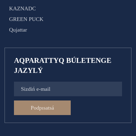
KAZNADC
GREEN PUCK
Qujattar
AQPARATTYQ BÚLETENGE
JAZYLÝ
Podpısatsá