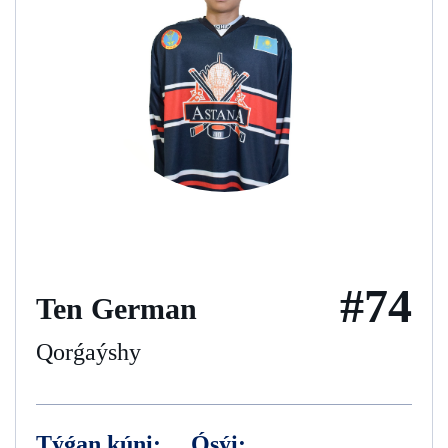
#74
Ten German
Qorǵaýshy
Týǵan kúni:
Ósýi: