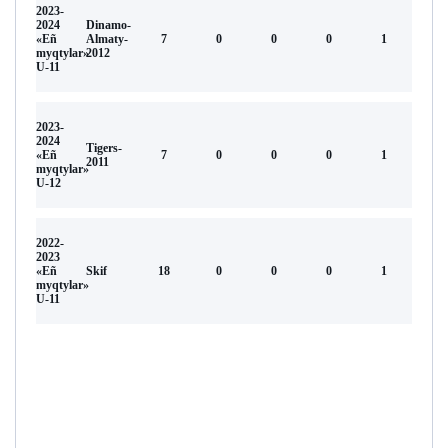
2023-
2024
Dinamo-
«Eñ
Almaty-
7
0
0
0
1
myqtylar»
2012
U-11
2023-
2024
Tigers-
«Eñ
7
0
0
0
1
2011
myqtylar»
U-12
2022-
2023
«Eñ
Skif
18
0
0
0
1
myqtylar»
U-11