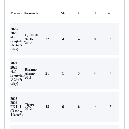
Maýsym/Týrnır
Komanda
O
Sh
А
U
AIP
2025-
2026
СДЮСШ
«Eñ
№10-
27
4
4
8
8
myqtylar»
2012
U-14 (A
toby)
2024-
2025
Dinamo-
«Eñ
Almaty-
21
1
3
4
4
myqtylar»
2011
U-14 (A
toby)
2023-
2024
Tigers-
FK U-11
15
6
8
14
5
2012
(В toby,
1-kezeñ)