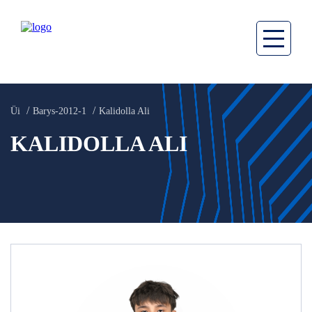
Üi
Barys-2012-1
Kalidolla Ali
KALIDOLLA ALI