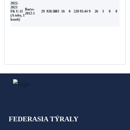
2022-
2023
Barys-
FK U-11
29
928:30
1.03
16
0
228
93.44
9
26
3
0
0
2012-1
(A toby, 1
kezeñ)
FEDERASIA TÝRALY