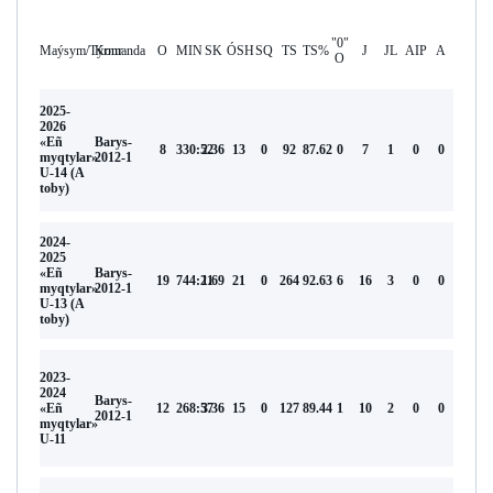
"0"
Maýsym/Týrnır
Komanda
O
MIN
SK
ÓSH
SQ
TS
TS%
J
JL
AIP
А
O
2025-
2026
«Eñ
Barys-
8
330:52
2.36
13
0
92
87.62
0
7
1
0
0
myqtylar»
2012-1
U-14 (A
toby)
2024-
2025
«Eñ
Barys-
19
744:21
1.69
21
0
264
92.63
6
16
3
0
0
myqtylar»
2012-1
U-13 (A
toby)
2023-
2024
Barys-
«Eñ
12
268:57
3.36
15
0
127
89.44
1
10
2
0
0
2012-1
myqtylar»
U-11