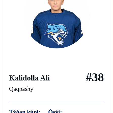
#38
Kalidolla Ali
Qaqpashy
Týǵan kúni:
Ósýi: