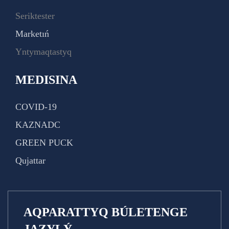
Seriktester
Marketıń
Yntymaqtastyq
MEDISINA
COVID-19
KAZNADC
GREEN PUCK
Qujattar
AQPARATTYQ BÚLETENGE