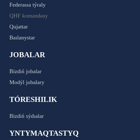
Federasıa týraly
QHF komandasy
Qujattar
Baılanystar
JOBALAR
Bizdiń jobalar
Modýl jobalary
TÓRESHILIK
Bizdiń sýdıalar
YNTYMAQTASTYQ