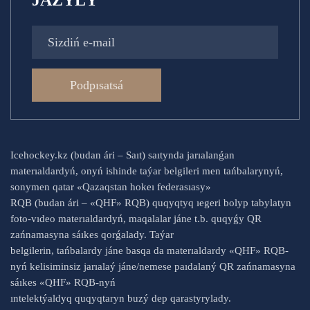
JAZYLÝ
Podpısatsá
Icehockey.kz (budan ári – Saıt) saıtynda jarıalanǵan
materıaldardyń, onyń ishinde taýar belgileri men tańbalarynyń,
sonymen qatar «Qazaqstan hokeı federasıasy»
RQB (budan ári – «QHF» RQB) quqyqtyq ıegeri bolyp tabylatyn
foto-vıdeo materıaldardyń, maqalalar jáne t.b. quqyǵy QR
zańnamasyna sáıkes qorǵalady. Taýar
belgilerin, tańbalardy jáne basqa da materıaldardy «QHF» RQB-
nyń kelisiminsiz jarıalaý jáne/nemese paıdalaný QR zańnamasyna
sáıkes «QHF» RQB-nyń
ıntelektýaldyq quqyqtaryn buzý dep qarastyrylady.