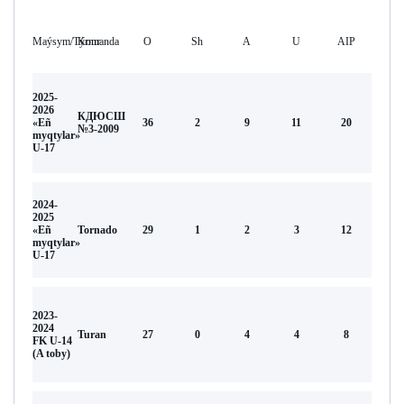
Maýsym/Týrnır
Komanda
O
Sh
А
U
AIP
2025-
2026
КДЮСШ
«Eñ
36
2
9
11
20
№3-2009
myqtylar»
U-17
2024-
2025
«Eñ
Tornado
29
1
2
3
12
myqtylar»
U-17
2023-
2024
Turan
27
0
4
4
8
FK U-14
(A toby)