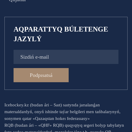
AQPARATTYQ BÚLETENGE
JAZYLÝ
Podpısatsá
Icehockey.kz (budan ári – Saıt) saıtynda jarıalanǵan
materıaldardyń, onyń ishinde taýar belgileri men tańbalarynyń,
sonymen qatar «Qazaqstan hokeı federasıasy»
RQB (budan ári – «QHF» RQB) quqyqtyq ıegeri bolyp tabylatyn