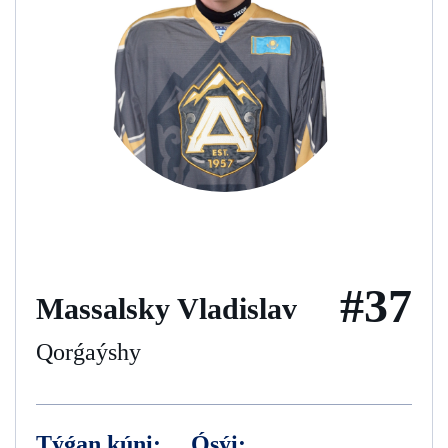
#37
Massalsky Vladislav
Qorǵaýshy
Týǵan kúni:
Ósýi: