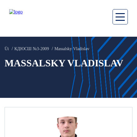
Üi
КДЮСШ №3-2009
Massalsky Vladislav
MASSALSKY VLADISLAV