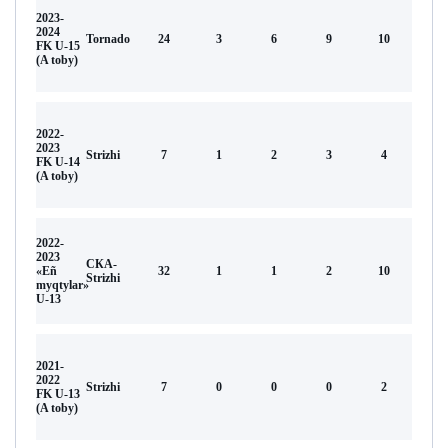
2023-
2024
Tornado
24
3
6
9
10
FK U-15
(A toby)
2022-
2023
Strizhi
7
1
2
3
4
FK U-14
(A toby)
2022-
2023
СКА-
«Eñ
32
1
1
2
10
Strizhi
myqtylar»
U-13
2021-
2022
Strizhi
7
0
0
0
2
FK U-13
(A toby)