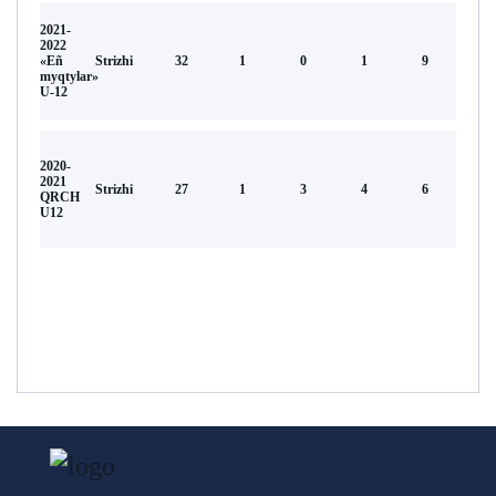
2021-
2022
«Eñ
Strizhi
32
1
0
1
9
myqtylar»
U-12
2020-
2021
Strizhi
27
1
3
4
6
QRCH
U12