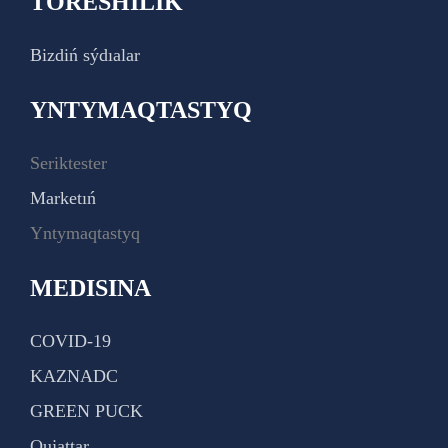
TÓRESHILIK
Bizdiń sýdıalar
YNTYMAQTASTYQ
Seriktester
Marketıń
Yntymaqtastyq
MEDISINA
COVID-19
KAZNADC
GREEN PUCK
Qujattar