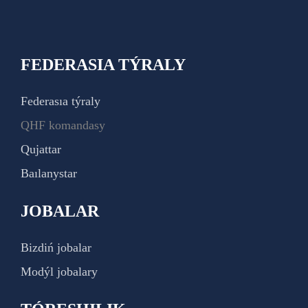
FEDERASIA TÝRALY
Federasıa týraly
QHF komandasy
Qujattar
Baılanystar
JOBALAR
Bizdiń jobalar
Modýl jobalary