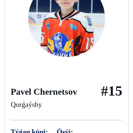
#15
Pavel Chernetsov
Qorǵaýshy
Týǵan kúni:
Ósýi: