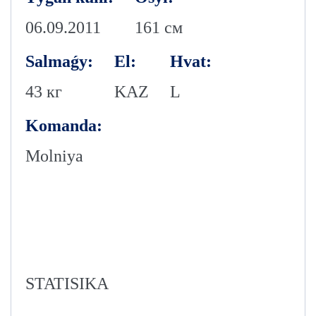
06.09.2011
161 см
Salmaǵy:
El:
Hvat:
43 кг
KAZ
L
Komanda:
Molniya
STATISIKA