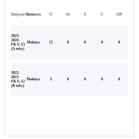
Maýsym/Týrnır
Komanda
O
Sh
А
U
AIP
2023-
2024
Molniya
12
0
0
0
0
FK U-13
(A toby)
2022-
2023
Molniya
3
0
0
0
0
FK U-12
(B toby)