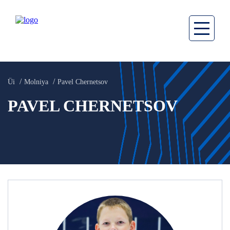
Üi
Molniya
Pavel Chernetsov
PAVEL CHERNETSOV