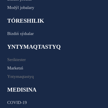
Modýl jobalary
TÓRESHILIK
Bizdiń sýdıalar
YNTYMAQTASTYQ
Seriktester
Marketıń
Yntymaqtastyq
MEDISINA
COVID-19