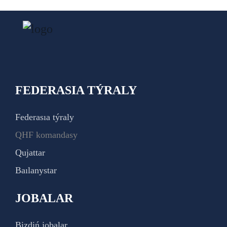
FEDERASIA TÝRALY
Federasıa týraly
QHF komandasy
Qujattar
Baılanystar
JOBALAR
Bizdiń jobalar