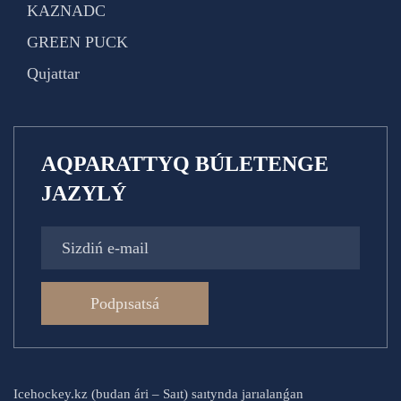
KAZNADC
GREEN PUCK
Qujattar
AQPARATTYQ BÚLETENGE
JAZYLÝ
Podpısatsá
Icehockey.kz (budan ári – Saıt) saıtynda jarıalanǵan